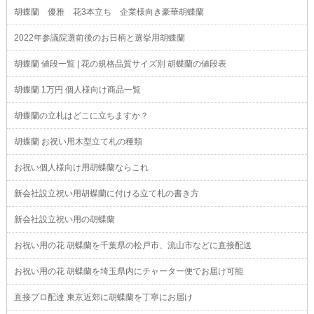
胡蝶蘭 優雅 花3本立ち 企業様向き豪華胡蝶蘭
2022年参議院選前後のお日柄と選挙用胡蝶蘭
胡蝶蘭 値段一覧 | 花の規格品質サイズ別 胡蝶蘭の値段表
胡蝶蘭 1万円 個人様向け商品一覧
胡蝶蘭の立札はどこに立ちますか？
胡蝶蘭 お祝い用木型立て札の種類
お祝い個人様向け用胡蝶蘭ならこれ
新会社設立祝い用胡蝶蘭に付ける立て札の書き方
新会社設立祝い用の胡蝶蘭
お祝い用の花 胡蝶蘭を千葉県の松戸市、流山市などに直接配送
お祝い用の花 胡蝶蘭を埼玉県内にチャーター便でお届け可能
直接プロ配達 東京近郊に胡蝶蘭を丁寧にお届け