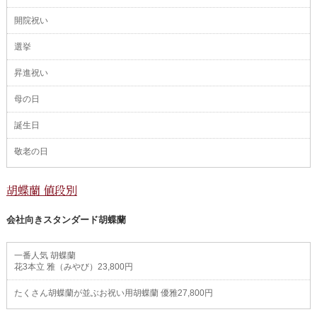
開院祝い
選挙
昇進祝い
母の日
誕生日
敬老の日
胡蝶蘭 値段別
会社向きスタンダード胡蝶蘭
一番人気 胡蝶蘭
花3本立 雅（みやび）23,800円
たくさん胡蝶蘭が並ぶお祝い用胡蝶蘭 優雅27,800円