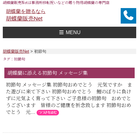
胡蝶蘭販売Netは事務所移転祝いなどの贈り物用胡蝶蘭の専門店
胡蝶蘭を贈るなら
胡蝶蘭販売Net
MENU
胡蝶蘭販売Net Topへ
事務所移転祝い用 胡蝶蘭
おすすめ 胡蝶蘭
大企業様用 胡蝶蘭
FAXで注文
送料
胡蝶蘭値段一覧
問合せ
胡蝶蘭販売Net
>
初節句
タグ：初節句
胡蝶蘭に添える初節句 メッセージ集
初節句 メッセージ集 初節句おめでとう 元気ですか ま
た遊びに来て下さい 初節句おめでとう 鯉のぼりに負け
ずに元気よく育って下さい ご子息様の初節句 おめでと
うございます 皆様のご健康を祈念致します 初節句おめ
でとう 元...