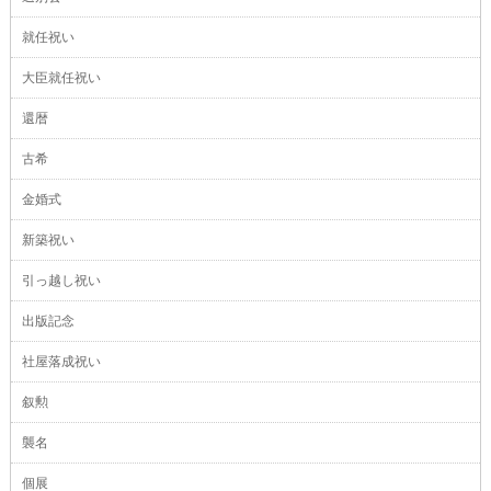
就任祝い
大臣就任祝い
還暦
古希
金婚式
新築祝い
引っ越し祝い
出版記念
社屋落成祝い
叙勲
襲名
個展