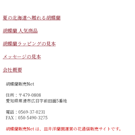
夏の北海道へ贈れる胡蝶蘭
胡蝶蘭 人気商品
胡蝶蘭ラッピングの見本
メッセージの見本
会社概要
胡蝶蘭販売Net
住所：〒479-0808
愛知県常滑市広目字前田面5番地
電話：0569-37-0231
FAX：050-5490-3275
胡蝶蘭販売Net は、皿井洋蘭園運営の花通信販売サイトです。