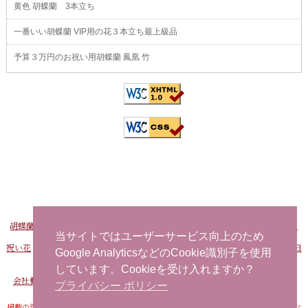
黄色 胡蝶蘭 3本立ち
一番いい胡蝶蘭 VIP用の花３本立ち最上級品
予算３万円のお祝い用胡蝶蘭 鳳凰 竹
胡蝶蘭販売Net
-
おすすめ胡蝶蘭
-
FAXでお申し込み
-
問い合わせ
-
海外から日
本へ花を注文する
当サイトではユーザーサービス向上のため
祝い花
-
開店祝い用の花
-
社長就任祝い 胡蝶蘭
-
事務所移転祝い 胡蝶蘭
-
誕生日
Google AnalyticsなどのCookie識別子を使用
お祝い用の花
当日配達できる花
-
胡蝶蘭
しています。Cookieを受け入れますか？
会社概要
-
プライバシーポリシー
-
特定商取引法に基づく表記
-
サイトマップ
プライバシー ポリシー
掲載の記事・写真・イラストなど、すべてのコンテンツの無断転写・転載・公衆送信な