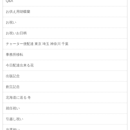
Q&A
お供え用胡蝶蘭
お祝い
お祝いお日柄
チャーター便配達 東京 埼玉 神奈川 千葉
事務所移転
今日配達出来る花
出版記念
創立記念
北海道に送る 冬
就任祝い
引越し祝い
当選祝い