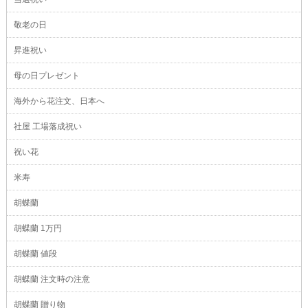
敬老の日
昇進祝い
母の日プレゼント
海外から花注文、日本へ
社屋 工場落成祝い
祝い花
米寿
胡蝶蘭
胡蝶蘭 1万円
胡蝶蘭 値段
胡蝶蘭 注文時の注意
胡蝶蘭 贈り物