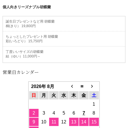
個人向きリーズナブル胡蝶蘭
誕生日プレゼントなど用 胡蝶蘭
桐(きり） 19,800円
ちょっとしたプレゼント用 胡蝶蘭
彩(いろどり） 15,750円
丁度いいサイズの胡蝶蘭
結（ゆい）11,000円～
営業日カレンダー
2026年 8月
日
月
火
水
木
金
土
1
2
3
4
5
6
7
8
9
10
11
12
13
14
15