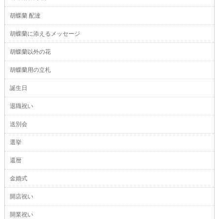
胡蝶蘭 配達
胡蝶蘭に添えるメッセージ
胡蝶蘭以外の花
胡蝶蘭用の立札
誕生日
退職祝い
送別会
選挙
還暦
金婚式
開店祝い
開業祝い