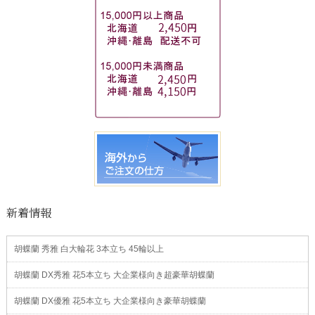
新着情報
胡蝶蘭 秀雅 白大輪花 3本立ち 45輪以上
胡蝶蘭 DX秀雅 花5本立ち 大企業様向き超豪華胡蝶蘭
胡蝶蘭 DX優雅 花5本立ち 大企業様向き豪華胡蝶蘭