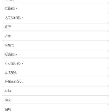
就任祝い
大臣就任祝い
還暦
古希
金婚式
新築祝い
引っ越し祝い
出版記念
社屋落成祝い
叙勲
襲名
個展