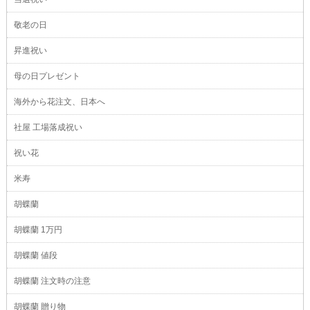
敬老の日
昇進祝い
母の日プレゼント
海外から花注文、日本へ
社屋 工場落成祝い
祝い花
米寿
胡蝶蘭
胡蝶蘭 1万円
胡蝶蘭 値段
胡蝶蘭 注文時の注意
胡蝶蘭 贈り物