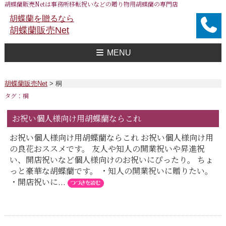
胡蝶蘭販売Netは事務所移転祝いなどの贈り物用胡蝶蘭の専門店
胡蝶蘭を贈るなら
胡蝶蘭販売Net
MENU
胡蝶蘭販売Net Topへ
事務所移転祝い用 胡蝶蘭
おすすめ 胡蝶蘭
大企業様用 胡蝶蘭
FAXで注文
送料
胡蝶蘭値段一覧
問合せ
胡蝶蘭販売Net
>
桐
タグ：桐
お祝い個人様向け用胡蝶蘭ならこれ
お祝い個人様向け用胡蝶蘭ならこれ お祝い個人様向け用
の良花おススメです。 友人や知人の開業祝いや昇進祝
い、開店祝いなど個人様向けのお祝いにぴったり。 ちょ
っと豪華な胡蝶蘭です。 ・知人の開業祝いに贈りたい。
・開店祝いに...