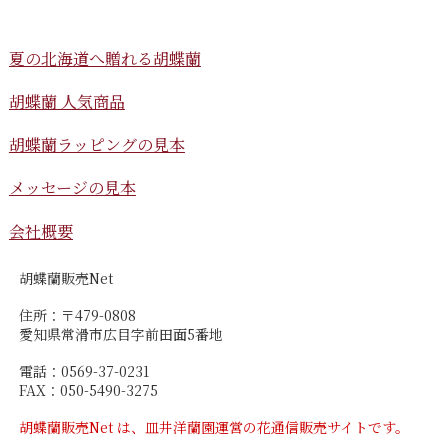
夏の北海道へ贈れる胡蝶蘭
胡蝶蘭 人気商品
胡蝶蘭ラッピングの見本
メッセージの見本
会社概要
胡蝶蘭販売Net
住所：〒479-0808
愛知県常滑市広目字前田面5番地
電話：0569-37-0231
FAX：050-5490-3275
胡蝶蘭販売Net は、皿井洋蘭園運営の花通信販売サイトです。