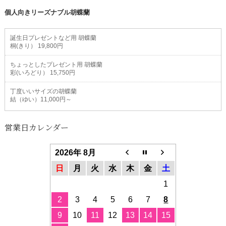
個人向きリーズナブル胡蝶蘭
誕生日プレゼントなど用 胡蝶蘭
桐(きり） 19,800円
ちょっとしたプレゼント用 胡蝶蘭
彩(いろどり） 15,750円
丁度いいサイズの胡蝶蘭
結（ゆい）11,000円～
営業日カレンダー
2026年 8月
日
月
火
水
木
金
土
1
2
3
4
5
6
7
8
9
10
11
12
13
14
15