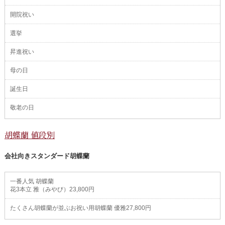
開院祝い
選挙
昇進祝い
母の日
誕生日
敬老の日
胡蝶蘭 値段別
会社向きスタンダード胡蝶蘭
一番人気 胡蝶蘭
花3本立 雅（みやび）23,800円
たくさん胡蝶蘭が並ぶお祝い用胡蝶蘭 優雅27,800円