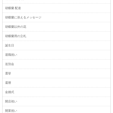
胡蝶蘭 配達
胡蝶蘭に添えるメッセージ
胡蝶蘭以外の花
胡蝶蘭用の立札
誕生日
退職祝い
送別会
選挙
還暦
金婚式
開店祝い
開業祝い