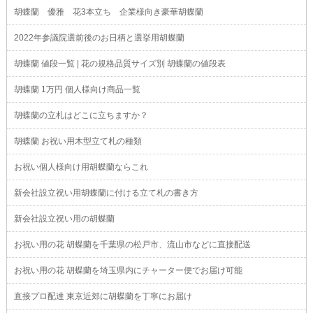
胡蝶蘭 優雅 花3本立ち 企業様向き豪華胡蝶蘭
2022年参議院選前後のお日柄と選挙用胡蝶蘭
胡蝶蘭 値段一覧 | 花の規格品質サイズ別 胡蝶蘭の値段表
胡蝶蘭 1万円 個人様向け商品一覧
胡蝶蘭の立札はどこに立ちますか？
胡蝶蘭 お祝い用木型立て札の種類
お祝い個人様向け用胡蝶蘭ならこれ
新会社設立祝い用胡蝶蘭に付ける立て札の書き方
新会社設立祝い用の胡蝶蘭
お祝い用の花 胡蝶蘭を千葉県の松戸市、流山市などに直接配送
お祝い用の花 胡蝶蘭を埼玉県内にチャーター便でお届け可能
直接プロ配達 東京近郊に胡蝶蘭を丁寧にお届け