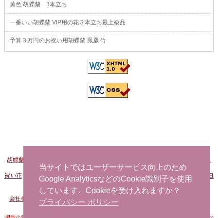
黄色 胡蝶蘭 3本立ち
一番いい胡蝶蘭 VIP用の花３本立ち最上級品
予算３万円のお祝い用胡蝶蘭 鳳凰 竹
胡蝶蘭販売Net
-
おすすめ胡蝶蘭
-
FAXでお申し込み
-
問い合わせ
-
海外から日
本へ花を注文する
当サイトではユーザーサービス向上のため
祝い花
-
開店祝い用の花
-
社長就任祝い 胡蝶蘭
-
事務所移転祝い 胡蝶蘭
-
誕生日
Google AnalyticsなどのCookie識別子を使用
お祝い用の花
当日配達できる花
-
胡蝶蘭
しています。Cookieを受け入れますか？
会社概要
-
プライバシーポリシー
-
特定商取引法に基づく表記
-
サイトマップ
プライバシー ポリシー
掲載の記事・写真・イラストなど、すべてのコンテンツの無断転写・転載・公衆送信な