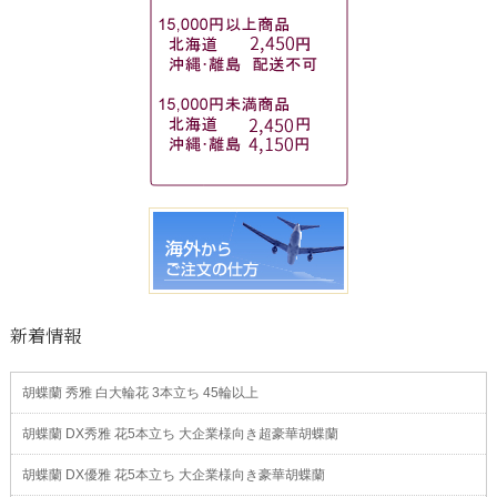
新着情報
胡蝶蘭 秀雅 白大輪花 3本立ち 45輪以上
胡蝶蘭 DX秀雅 花5本立ち 大企業様向き超豪華胡蝶蘭
胡蝶蘭 DX優雅 花5本立ち 大企業様向き豪華胡蝶蘭