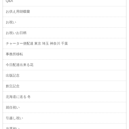
Q&A
お供え用胡蝶蘭
お祝い
お祝いお日柄
チャーター便配達 東京 埼玉 神奈川 千葉
事務所移転
今日配達出来る花
出版記念
創立記念
北海道に送る 冬
就任祝い
引越し祝い
当選祝い