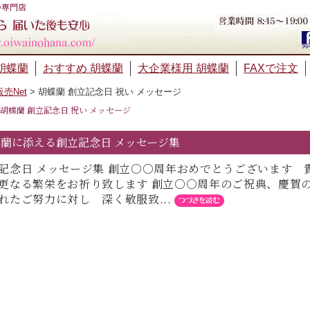
の専門店
胡蝶蘭
おすすめ 胡蝶蘭
大企業様用 胡蝶蘭
FAXで注文
売Net
>
胡蝶蘭 創立記念日 祝い メッセージ
胡蝶蘭 創立記念日 祝い メッセージ
蘭に添える創立記念日 メッセージ集
記念日 メッセージ集 創立○○周年おめでとうございます
更なる繁栄をお祈り致します 創立○○周年のご祝典、慶賀
れたご努力に対し 深く敬服致...