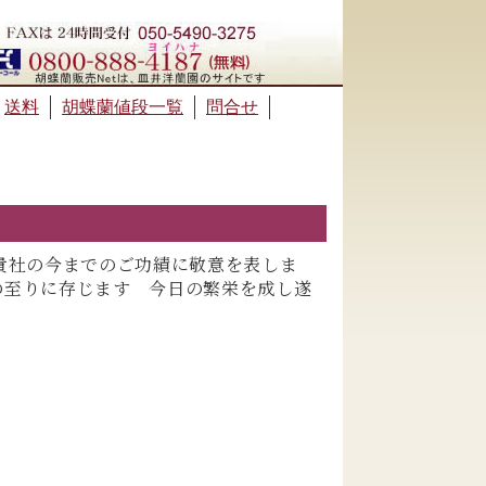
送料
胡蝶蘭値段一覧
問合せ
 貴社の今までのご功績に敬意を表しま
の至りに存じます 今日の繁栄を成し遂