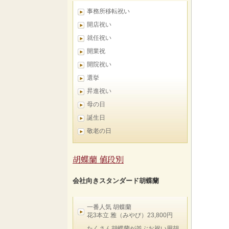
事務所移転祝い
開店祝い
就任祝い
開業祝
開院祝い
選挙
昇進祝い
母の日
誕生日
敬老の日
胡蝶蘭 値段別
会社向きスタンダード胡蝶蘭
一番人気 胡蝶蘭
花3本立 雅（みやび）23,800円
たくさん胡蝶蘭が並ぶお祝い用胡