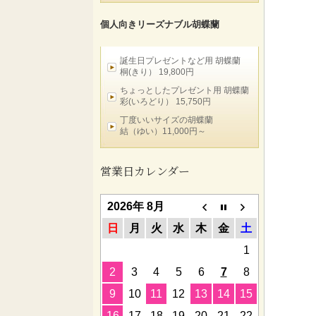
個人向きリーズナブル胡蝶蘭
誕生日プレゼントなど用 胡蝶蘭
桐(きり） 19,800円
ちょっとしたプレゼント用 胡蝶蘭
彩(いろどり） 15,750円
丁度いいサイズの胡蝶蘭
結（ゆい）11,000円～
営業日カレンダー
2026年 8月
日
月
火
水
木
金
土
1
2
3
4
5
6
7
8
9
10
11
12
13
14
15
16
17
18
19
20
21
22