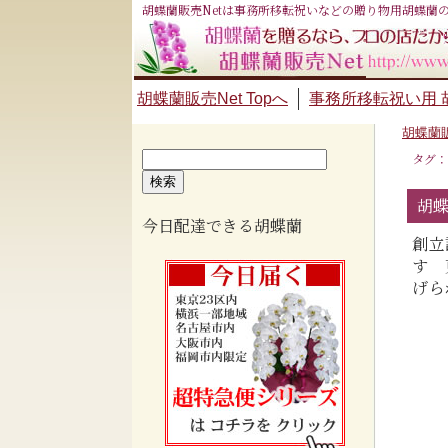
胡蝶蘭販売Netは事務所移転祝いなどの贈り物用胡蝶蘭
胡蝶蘭販売Net Topへ
事務所移転祝い用 
胡蝶蘭販
検
タグ：
索:
胡蝶
今日配達できる胡蝶蘭
創立
す 
げら