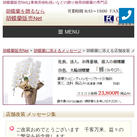
胡蝶蘭販売Netは事務所移転祝いなどの贈り物用胡蝶蘭の専門店
胡蝶蘭を贈るなら
胡蝶蘭販売Net
MENU
胡蝶蘭販売Net Topへ
事務所移転祝い用 胡蝶蘭
おすすめ 胡蝶蘭
大企業様用 胡蝶蘭
FAXで注文
送料
胡蝶蘭値段一覧
問合せ
胡蝶蘭販売Net
>
胡蝶蘭に添えるメッセージ
>
胡蝶蘭に添える店舗改装 メ
店舗改装 メッセージ集
ご改装おめでとうございます 千客万来、益々の
ご繁栄を祈念致します