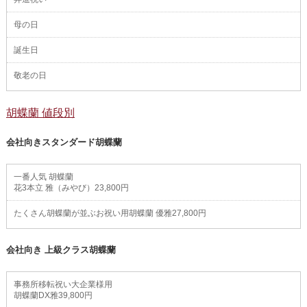
母の日
誕生日
敬老の日
胡蝶蘭 値段別
会社向きスタンダード胡蝶蘭
一番人気 胡蝶蘭
花3本立 雅（みやび）23,800円
たくさん胡蝶蘭が並ぶお祝い用胡蝶蘭 優雅27,800円
会社向き 上級クラス胡蝶蘭
事務所移転祝い大企業様用
胡蝶蘭DX雅39,800円