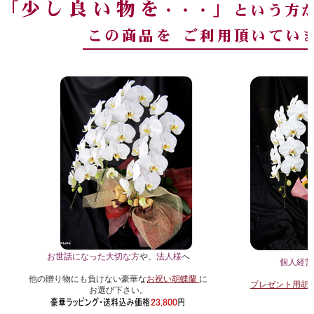
お世話になった大切な方
や、
法人様
へ
個人経営
他の贈り物にも負けない豪華な
お祝い胡蝶蘭
に
プレゼント用胡
お選び下さい。