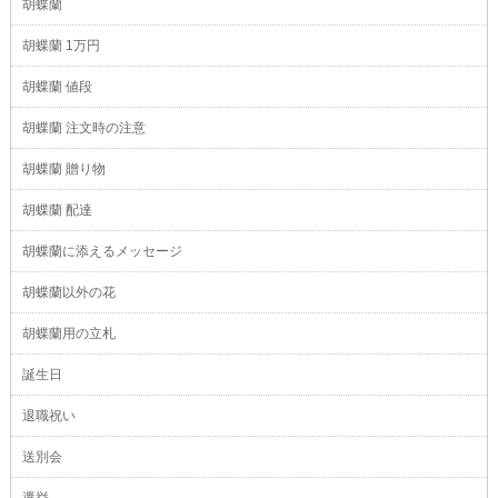
胡蝶蘭
胡蝶蘭 1万円
胡蝶蘭 値段
胡蝶蘭 注文時の注意
胡蝶蘭 贈り物
胡蝶蘭 配達
胡蝶蘭に添えるメッセージ
胡蝶蘭以外の花
胡蝶蘭用の立札
誕生日
退職祝い
送別会
選挙