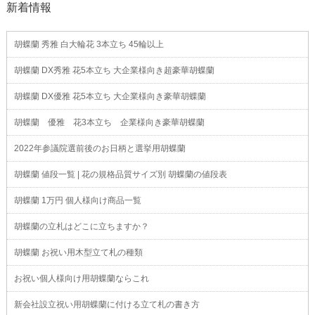
新着情報
胡蝶蘭 秀雅 白大輪花 3本立ち 45輪以上
胡蝶蘭 DX秀雅 花5本立ち 大企業様向き超豪華胡蝶蘭
胡蝶蘭 DX優雅 花5本立ち 大企業様向き豪華胡蝶蘭
胡蝶蘭 優雅 花3本立ち 企業様向き豪華胡蝶蘭
2022年参議院選前後のお日柄と選挙用胡蝶蘭
胡蝶蘭 値段一覧 | 花の規格品質サイズ別 胡蝶蘭の値段表
胡蝶蘭 1万円 個人様向け商品一覧
胡蝶蘭の立札はどこに立ちますか？
胡蝶蘭 お祝い用木型立て札の種類
お祝い個人様向け用胡蝶蘭ならこれ
新会社設立祝い用胡蝶蘭に付ける立て札の書き方