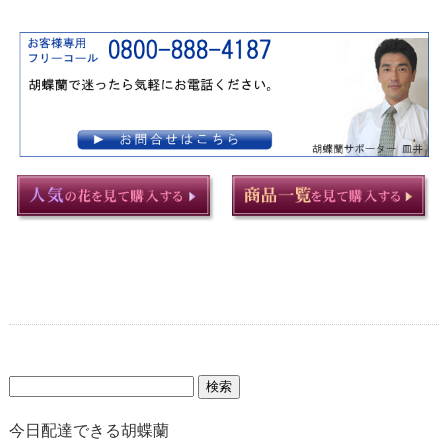
検
索:
今日配達できる胡蝶蘭