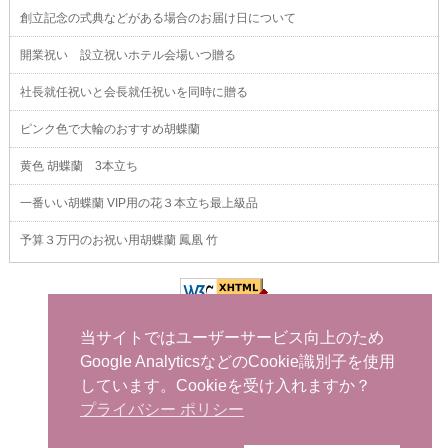
創立記念の式典などがある場合のお届け日について
開業祝い 設立祝いホテル会場いつ贈る
社長就任祝いと会長就任祝いを同時に贈る
ピンク色で大輪のおすすめ胡蝶蘭
黄色 胡蝶蘭 3本立ち
一番いい胡蝶蘭 VIP用の花３本立ち最上級品
予算３万円のお祝い用胡蝶蘭 鳳凰 竹
当サイトではユーザーサービス向上のため
Google AnalyticsなどのCookie識別子を使用
しています。Cookieを受け入れますか？
プライバシー ポリシー