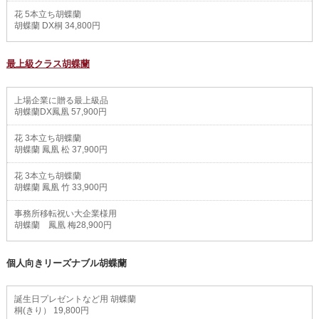
花 5本立ち胡蝶蘭
胡蝶蘭 DX桐 34,800円
最上級クラス胡蝶蘭
上場企業に贈る最上級品
胡蝶蘭DX鳳凰 57,900円
花 3本立ち胡蝶蘭
胡蝶蘭 鳳凰 松 37,900円
花 3本立ち胡蝶蘭
胡蝶蘭 鳳凰 竹 33,900円
事務所移転祝い大企業様用
胡蝶蘭 鳳凰 梅28,900円
個人向きリーズナブル胡蝶蘭
誕生日プレゼントなど用 胡蝶蘭
桐(きり） 19,800円