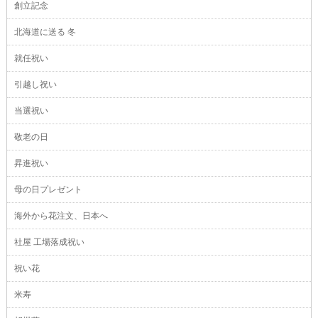
創立記念
北海道に送る 冬
就任祝い
引越し祝い
当選祝い
敬老の日
昇進祝い
母の日プレゼント
海外から花注文、日本へ
社屋 工場落成祝い
祝い花
米寿