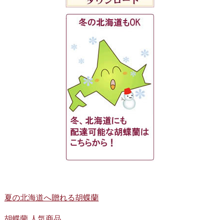
夏の北海道へ贈れる胡蝶蘭
胡蝶蘭 人気商品