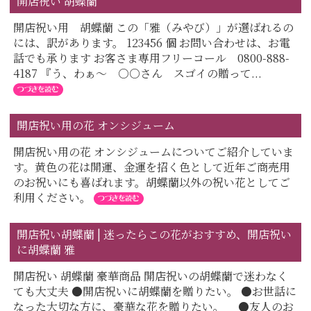
開店祝い 胡蝶蘭
開店祝い用 胡蝶蘭 この「雅（みやび）」が選ばれるの
には、訳があります。 123456 個 お問い合わせは、お電
話でも承ります お客さま専用フリーコール 0800-888-
4187 『う、わぁ～ ○○さん スゴイの贈って...
開店祝い用の花 オンシジューム
開店祝い用の花 オンシジュームについてご紹介していま
す。黄色の花は開運、金運を招く色として近年ご商売用
のお祝いにも喜ばれます。胡蝶蘭以外の祝い花としてご
利用ください。
開店祝い胡蝶蘭 | 迷ったらこの花がおすすめ、開店祝い
に胡蝶蘭 雅
開店祝い 胡蝶蘭 豪華商品 開店祝いの胡蝶蘭で迷わなく
ても大丈夫 ●開店祝いに胡蝶蘭を贈りたい。 ●お世話に
なった大切な方に、豪華な花を贈りたい。 ●友人のお