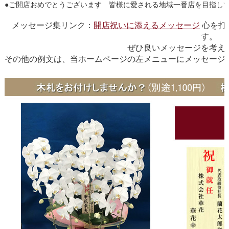
●ご開店おめでとうございます 皆様に愛される地域一番店を目指
メッセージ集リンク：
開店祝いに添えるメッセージ
心を打
す。
ぜひ良いメッセージを考え
その他の例文は、当ホームページの左メニューにメッセ