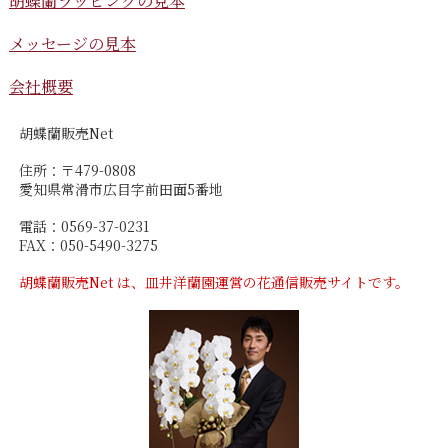
胡蝶蘭ラッピングの見本
メッセージの見本
会社概要
胡蝶蘭販売Net
住所：〒479-0808
愛知県常滑市広目字前田面5番地
電話：0569-37-0231
FAX：050-5490-3275
胡蝶蘭販売Net は、皿井洋蘭園運営の花通信販売サイトです。