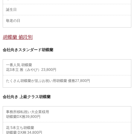
誕生日
敬老の日
胡蝶蘭 値段別
会社向きスタンダード胡蝶蘭
一番人気 胡蝶蘭
花3本立 雅（みやび）23,800円
たくさん胡蝶蘭が並ぶお祝い用胡蝶蘭 優雅27,800円
会社向き 上級クラス胡蝶蘭
事務所移転祝い大企業様用
胡蝶蘭DX雅39,800円
花 5本立ち胡蝶蘭
胡蝶蘭 DX桐 34,800円