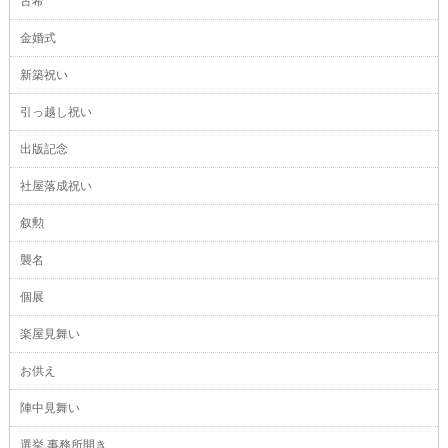
古希
金婚式
新築祝い
引っ越し祝い
出版記念
社屋落成祝い
叙勲
襲名
個展
楽屋見舞い
お供え
陣中見舞い
選挙 事務所開き