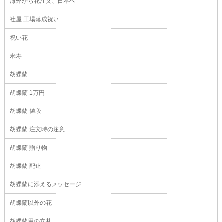
海外から花注文、日本へ
社屋 工場落成祝い
祝い花
米寿
胡蝶蘭
胡蝶蘭 1万円
胡蝶蘭 値段
胡蝶蘭 注文時の注意
胡蝶蘭 贈り物
胡蝶蘭 配達
胡蝶蘭に添えるメッセージ
胡蝶蘭以外の花
胡蝶蘭用の立札