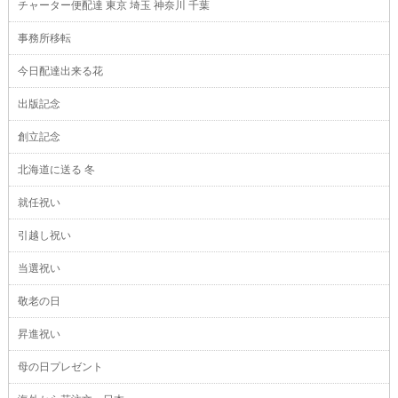
チャーター便配達 東京 埼玉 神奈川 千葉
事務所移転
今日配達出来る花
出版記念
創立記念
北海道に送る 冬
就任祝い
引越し祝い
当選祝い
敬老の日
昇進祝い
母の日プレゼント