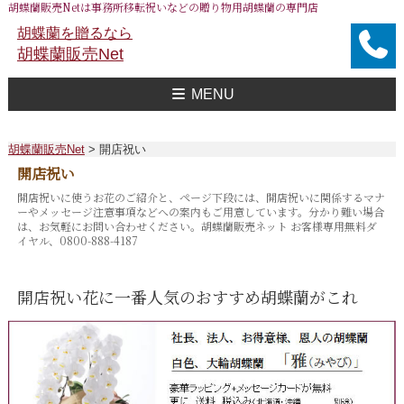
胡蝶蘭販売Netは事務所移転祝いなどの贈り物用胡蝶蘭の専門店
胡蝶蘭を贈るなら
胡蝶蘭販売Net
MENU
胡蝶蘭販売Net Topへ
事務所移転祝い用 胡蝶蘭
おすすめ 胡蝶蘭
大企業様用 胡蝶蘭
FAXで注文
送料
胡蝶蘭値段一覧
問合せ
胡蝶蘭販売Net
>
開店祝い
開店祝い
開店祝いに使うお花のご紹介と、ページ下段には、開店祝いに関係するマナ
ーやメッセージ注意事項などへの案内もご用意しています。分かり難い場合
は、お気軽にお問い合わせください。胡蝶蘭販売ネット お客様専用無料ダ
イヤル、0800-888-4187
開店祝い花
に一番人気のおすすめ胡蝶蘭がこれ