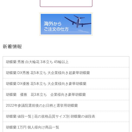
新着情報
胡蝶蘭 秀雅 白大輪花 3本立ち 45輪以上
胡蝶蘭 DX秀雅 花5本立ち 大企業様向き超豪華胡蝶蘭
胡蝶蘭 DX優雅 花5本立ち 大企業様向き豪華胡蝶蘭
胡蝶蘭 優雅 花3本立ち 企業様向き豪華胡蝶蘭
2022年参議院選前後のお日柄と選挙用胡蝶蘭
胡蝶蘭 値段一覧 | 花の規格品質サイズ別 胡蝶蘭の値段表
胡蝶蘭 1万円 個人様向け商品一覧