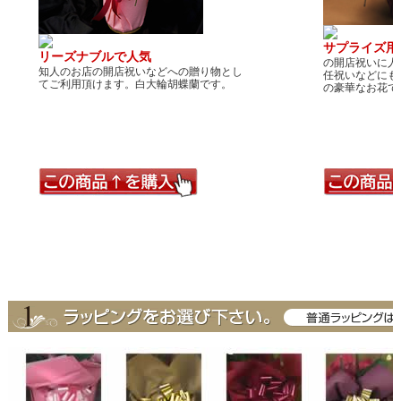
サプライズ用
リーズナブルで人気
の開店祝いに人
知人のお店の開店祝いなどへの贈り物とし
任祝いなどにも
てご利用頂けます。白大輪胡蝶蘭です。
の豪華なお花で