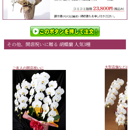
その他、開店祝いに贈る 胡蝶蘭 人気3種
大型店舗などの
ご友人の開店祝いに