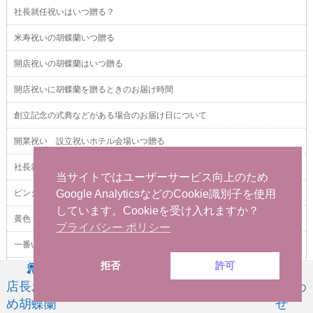
社長就任祝いはいつ贈る？
米寿祝いの胡蝶蘭いつ贈る
開店祝いの胡蝶蘭はいつ贈る
開店祝いに胡蝶蘭を贈るときのお届け時間
創立記念の式典などがある場合のお届け日について
開業祝い 設立祝いホテル会場いつ贈る
社長就任祝いと会長就任祝いを同時に贈る
当サイトではユーザーサービス向上のため
ピンク色で大輪のおすすめ胡蝶蘭
Google AnalyticsなどのCookie識別子を使用
しています。Cookieを受け入れますか？
黄色 胡蝶蘭 3本立ち
プライバシー ポリシー
一番いい胡蝶蘭 VIP用の花３本立ち最上級品
拒否
許可
予算３万円のお祝い用胡蝶蘭 鳳凰 竹
店長お薦
お祝い用
お供え用
商品一覧
問い合わ
め胡蝶蘭
せ