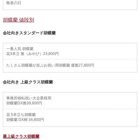
敬老の日
胡蝶蘭 値段別
会社向きスタンダード胡蝶蘭
一番人気 胡蝶蘭
花3本立 雅（みやび）23,800円
たくさん胡蝶蘭が並ぶお祝い用胡蝶蘭 優雅27,800円
会社向き 上級クラス胡蝶蘭
事務所移転祝い大企業様用
胡蝶蘭DX雅39,800円
花 5本立ち胡蝶蘭
胡蝶蘭 DX桐 34,800円
最上級クラス胡蝶蘭