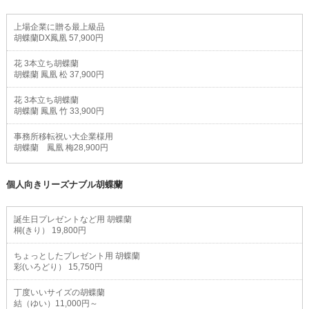
上場企業に贈る最上級品
胡蝶蘭DX鳳凰 57,900円
花 3本立ち胡蝶蘭
胡蝶蘭 鳳凰 松 37,900円
花 3本立ち胡蝶蘭
胡蝶蘭 鳳凰 竹 33,900円
事務所移転祝い大企業様用
胡蝶蘭 鳳凰 梅28,900円
個人向きリーズナブル胡蝶蘭
誕生日プレゼントなど用 胡蝶蘭
桐(きり） 19,800円
ちょっとしたプレゼント用 胡蝶蘭
彩(いろどり） 15,750円
丁度いいサイズの胡蝶蘭
結（ゆい）11,000円～