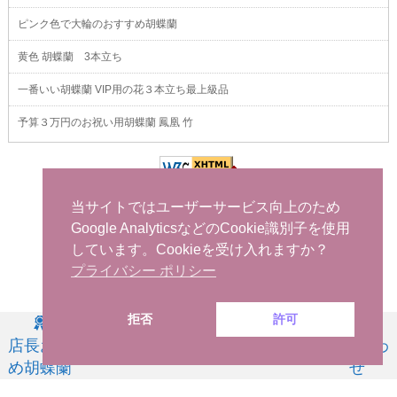
ピンク色で大輪のおすすめ胡蝶蘭
黄色 胡蝶蘭 3本立ち
一番いい胡蝶蘭 VIP用の花３本立ち最上級品
予算３万円のお祝い用胡蝶蘭 鳳凰 竹
当サイトではユーザーサービス向上のため
Google AnalyticsなどのCookie識別子を使用
しています。Cookieを受け入れますか？
プライバシー ポリシー
拒否
許可
胡蝶蘭販売Net
-
おすすめ胡蝶蘭
-
FAXでお申し込み
-
問い合わせ
-
海外から日本
店長お薦
お祝い用
お供え用
商品一覧
問い合わ
へ花を注文する
め胡蝶蘭
せ
祝い花
-
開店祝い用の花
-
社長就任祝い 胡蝶蘭
-
事務所移転祝い 胡蝶蘭
-
誕生日
お祝い用の花
当日配達できる花
-
胡蝶蘭