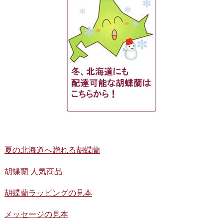
夏の北海道へ贈れる胡蝶蘭
胡蝶蘭 人気商品
胡蝶蘭ラッピングの見本
メッセージの見本