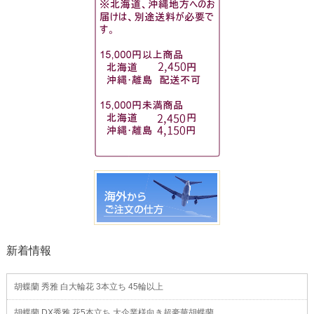
新着情報
胡蝶蘭 秀雅 白大輪花 3本立ち 45輪以上
胡蝶蘭 DX秀雅 花5本立ち 大企業様向き超豪華胡蝶蘭