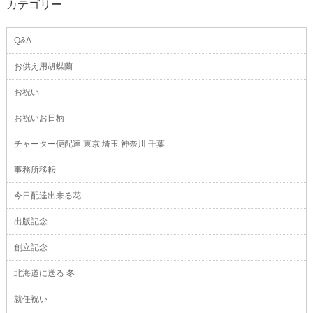
カテゴリー
Q&A
お供え用胡蝶蘭
お祝い
お祝いお日柄
チャーター便配達 東京 埼玉 神奈川 千葉
事務所移転
今日配達出来る花
出版記念
創立記念
北海道に送る 冬
就任祝い