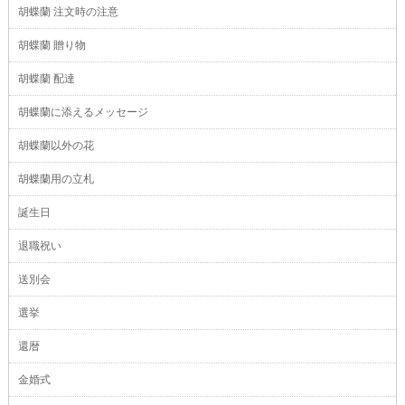
胡蝶蘭 注文時の注意
胡蝶蘭 贈り物
胡蝶蘭 配達
胡蝶蘭に添えるメッセージ
胡蝶蘭以外の花
胡蝶蘭用の立札
誕生日
退職祝い
送別会
選挙
還暦
金婚式