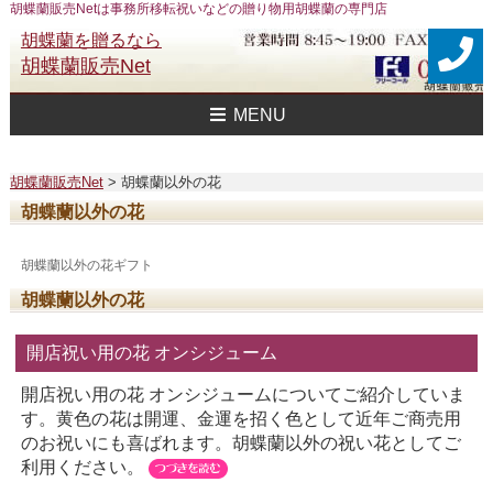
胡蝶蘭販売Netは事務所移転祝いなどの贈り物用胡蝶蘭の専門店
胡蝶蘭を贈るなら
胡蝶蘭販売Net
MENU
胡蝶蘭販売Net Topへ
事務所移転祝い用 胡蝶蘭
おすすめ 胡蝶蘭
大企業様用 胡蝶蘭
FAXで注文
送料
胡蝶蘭値段一覧
問合せ
胡蝶蘭販売Net
>
胡蝶蘭以外の花
胡蝶蘭以外の花
胡蝶蘭以外の花ギフト
胡蝶蘭以外の花
開店祝い用の花 オンシジューム
開店祝い用の花 オンシジュームについてご紹介していま
す。黄色の花は開運、金運を招く色として近年ご商売用
のお祝いにも喜ばれます。胡蝶蘭以外の祝い花としてご
利用ください。