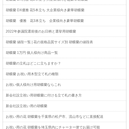
胡蝶蘭 DX優雅 花5本立ち 大企業様向き豪華胡蝶蘭
胡蝶蘭 優雅 花3本立ち 企業様向き豪華胡蝶蘭
2022年参議院選前後のお日柄と選挙用胡蝶蘭
胡蝶蘭 値段一覧 | 花の規格品質サイズ別 胡蝶蘭の値段表
胡蝶蘭 1万円 個人様向け商品一覧
胡蝶蘭の立札はどこに立ちますか？
胡蝶蘭 お祝い用木型立て札の種類
お祝い個人様向け用胡蝶蘭ならこれ
新会社設立祝い用胡蝶蘭に付ける立て札の書き方
新会社設立祝い用の胡蝶蘭
お祝い用の花 胡蝶蘭を千葉県の松戸市、流山市などに直接配送
お祝い用の花 胡蝶蘭を埼玉県内にチャーター便でお届け可能