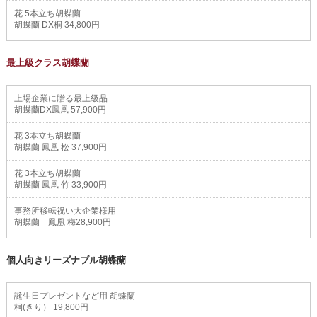
花 5本立ち胡蝶蘭
胡蝶蘭 DX桐 34,800円
最上級クラス胡蝶蘭
上場企業に贈る最上級品
胡蝶蘭DX鳳凰 57,900円
花 3本立ち胡蝶蘭
胡蝶蘭 鳳凰 松 37,900円
花 3本立ち胡蝶蘭
胡蝶蘭 鳳凰 竹 33,900円
事務所移転祝い大企業様用
胡蝶蘭 鳳凰 梅28,900円
個人向きリーズナブル胡蝶蘭
誕生日プレゼントなど用 胡蝶蘭
桐(きり） 19,800円