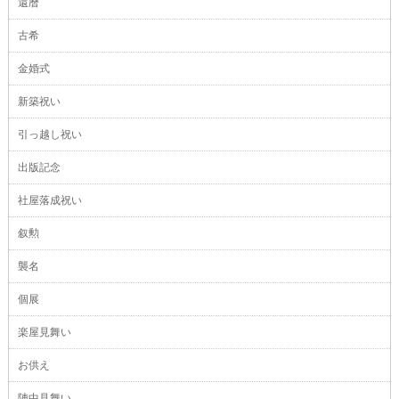
還暦
古希
金婚式
新築祝い
引っ越し祝い
出版記念
社屋落成祝い
叙勲
襲名
個展
楽屋見舞い
お供え
陣中見舞い