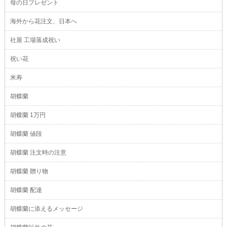
母の日プレゼント
海外から花注文、日本へ
社屋 工場落成祝い
祝い花
米寿
胡蝶蘭
胡蝶蘭 1万円
胡蝶蘭 値段
胡蝶蘭 注文時の注意
胡蝶蘭 贈り物
胡蝶蘭 配達
胡蝶蘭に添えるメッセージ