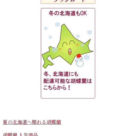
夏の北海道へ贈れる胡蝶蘭
胡蝶蘭 人気商品