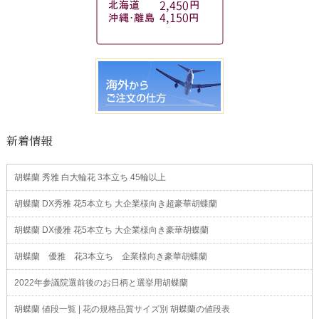
新着情報
胡蝶蘭 秀雅 白大輪花 3本立ち 45輪以上
胡蝶蘭 DX秀雅 花5本立ち 大企業様向き超豪華胡蝶蘭
胡蝶蘭 DX優雅 花5本立ち 大企業様向き豪華胡蝶蘭
胡蝶蘭 優雅 花3本立ち 企業様向き豪華胡蝶蘭
2022年参議院選前後のお日柄と選挙用胡蝶蘭
胡蝶蘭 値段一覧 | 花の規格品質サイズ別 胡蝶蘭の値段表