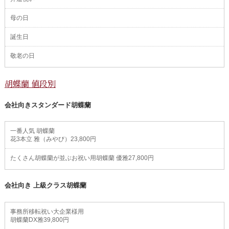
母の日
誕生日
敬老の日
胡蝶蘭 値段別
会社向きスタンダード胡蝶蘭
一番人気 胡蝶蘭
花3本立 雅（みやび）23,800円
たくさん胡蝶蘭が並ぶお祝い用胡蝶蘭 優雅27,800円
会社向き 上級クラス胡蝶蘭
事務所移転祝い大企業様用
胡蝶蘭DX雅39,800円