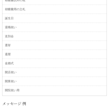
胡蝶蘭以外の花
胡蝶蘭用の立札
誕生日
退職祝い
送別会
選挙
還暦
金婚式
開店祝い
開業祝い
開院祝い用
メッセージ 例