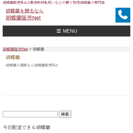
胡蝶蘭販売Netは事務所移転祝いなどの贈り物用胡蝶蘭の専門店
胡蝶蘭を贈るなら
胡蝶蘭販売Net
MENU
胡蝶蘭販売Net Topへ
事務所移転祝い用 胡蝶蘭
おすすめ 胡蝶蘭
大企業様用 胡蝶蘭
FAXで注文
送料
胡蝶蘭値段一覧
問合せ
胡蝶蘭販売Net
>
胡蝶蘭
胡蝶蘭
胡蝶蘭の通販なら胡蝶蘭販売Net
検
索:
今日配達できる胡蝶蘭