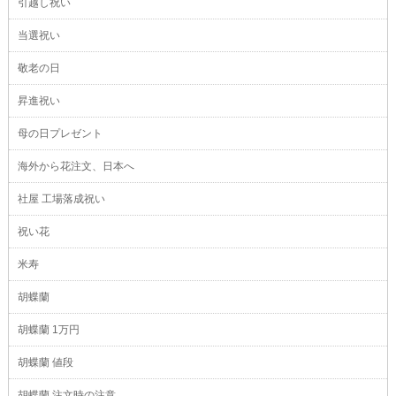
引越し祝い
当選祝い
敬老の日
昇進祝い
母の日プレゼント
海外から花注文、日本へ
社屋 工場落成祝い
祝い花
米寿
胡蝶蘭
胡蝶蘭 1万円
胡蝶蘭 値段
胡蝶蘭 注文時の注意