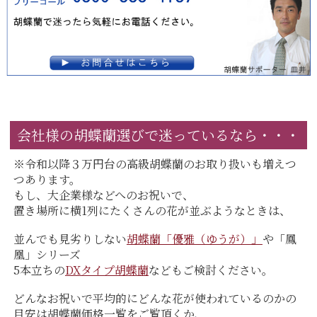
会社様の胡蝶蘭選びで迷っているなら・・・
※令和以降３万円台の高級胡蝶蘭のお取り扱いも増えつ
つあります。
もし、大企業様などへのお祝いで、
置き場所に横1列にたくさんの花が並ぶようなときは、
並んでも見劣りしない
胡蝶蘭「優雅（ゆうが）」
や「鳳
凰」シリーズ
5本立ちの
DXタイプ胡蝶蘭
などもご検討ください。
どんなお祝いで平均的にどんな花が使われているのかの
目安は胡蝶蘭価格一覧をご覧頂くか、