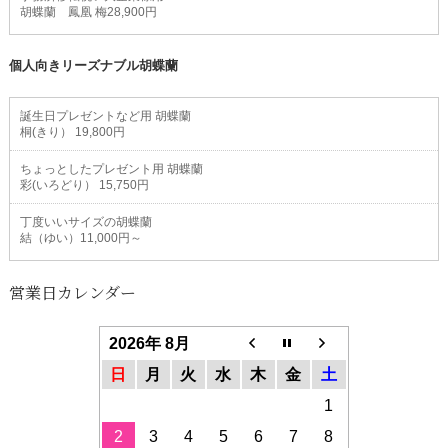
胡蝶蘭 鳳凰 梅28,900円
個人向きリーズナブル胡蝶蘭
誕生日プレゼントなど用 胡蝶蘭
桐(きり） 19,800円
ちょっとしたプレゼント用 胡蝶蘭
彩(いろどり） 15,750円
丁度いいサイズの胡蝶蘭
結（ゆい）11,000円～
営業日カレンダー
2026年 8月
日
月
火
水
木
金
土
1
2
3
4
5
6
7
8