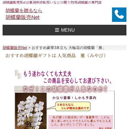
胡蝶蘭販売Netは事務所移転祝いなどの贈り物用胡蝶蘭の専門店
胡蝶蘭を贈るなら
胡蝶蘭販売Net
MENU
胡蝶蘭販売Net Topへ
事務所移転祝い用 胡蝶蘭
おすすめ 胡蝶蘭
大企業様用 胡蝶蘭
FAXで注文
送料
胡蝶蘭値段一覧
問合せ
胡蝶蘭販売Net
>
おすすめ豪華3本立ち 大輪花の胡蝶蘭「雅」
おすすめ胡蝶蘭ギフトは 人気商品 雅（みやび）