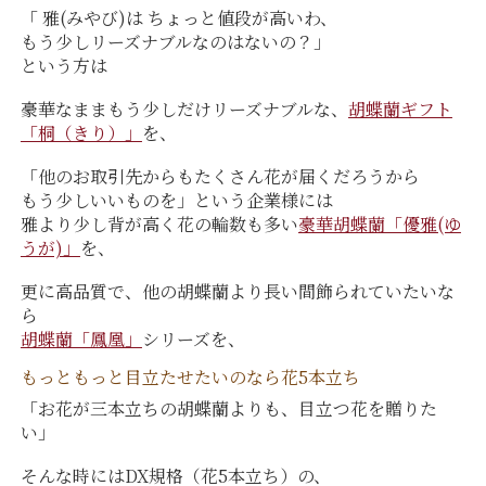
「 雅(みやび)は ちょっと値段が高いわ、
もう少しリーズナブルなのはないの？」
という方は
豪華なままもう少しだけリーズナブルな、
胡蝶蘭ギフト
「桐（きり）」
を、
「他のお取引先からもたくさん花が届くだろうから
もう少しいいものを」という企業様には
雅より少し背が高く花の輪数も多い
豪華胡蝶蘭「優雅(ゆ
うが)」
を、
更に高品質で、他の胡蝶蘭より長い間飾られていたいな
ら
胡蝶蘭「鳳凰」
シリーズを、
もっともっと目立たせたいのなら花5本立ち
「お花が三本立ちの胡蝶蘭よりも、目立つ花を贈りた
い」
そんな時にはDX規格（花5本立ち）の、