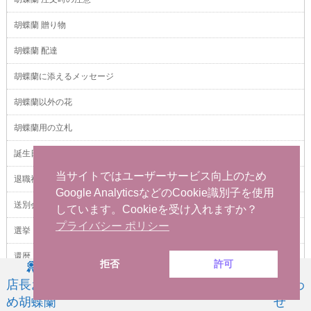
胡蝶蘭 贈り物
胡蝶蘭 配達
胡蝶蘭に添えるメッセージ
胡蝶蘭以外の花
胡蝶蘭用の立札
誕生日
当サイトではユーザーサービス向上のため
退職祝い
Google AnalyticsなどのCookie識別子を使用
送別会
しています。Cookieを受け入れますか？
プライバシー ポリシー
選挙
還暦
拒否
許可
金婚式
店長お薦
お祝い用
お供え用
商品一覧
問い合わ
め胡蝶蘭
せ
開店祝い