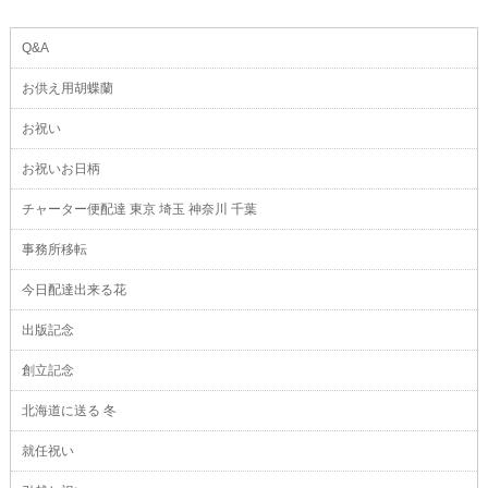
Q&A
お供え用胡蝶蘭
お祝い
お祝いお日柄
チャーター便配達 東京 埼玉 神奈川 千葉
事務所移転
今日配達出来る花
出版記念
創立記念
北海道に送る 冬
就任祝い