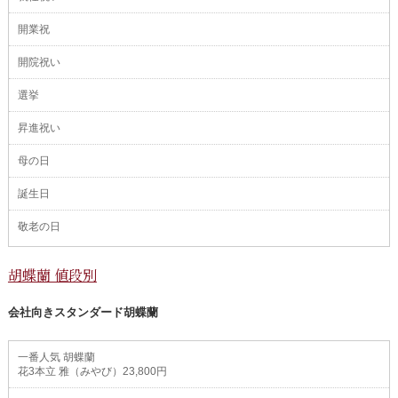
開業祝
開院祝い
選挙
昇進祝い
母の日
誕生日
敬老の日
胡蝶蘭 値段別
会社向きスタンダード胡蝶蘭
一番人気 胡蝶蘭
花3本立 雅（みやび）23,800円