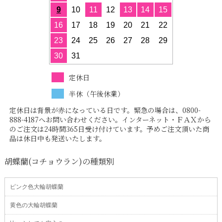
9
10
11
12
13
14
15
16
17
18
19
20
21
22
23
24
25
26
27
28
29
30
31
定休日
半休（午後休業）
定休日は背景が赤になっている日です。緊急の場合は、0800-
888-4187へお問い合わせください。インターネット・ＦＡＸから
のご注文は24時間365日受け付けています。予めご注文頂いた商
品は休日中も発送いたします。
胡蝶蘭(コチョウラン)の種類別
ピンク色大輪胡蝶蘭
黄色の大輪胡蝶蘭