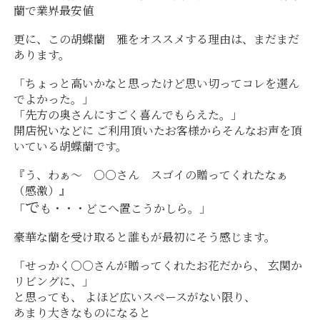
蘭で業界最安値
更に、この胡蝶蘭 雅をオススメする理由は、まだまだ
あります。
「ちょっと高いかなと思ったけど思い切ってコレを選ん
でよかった。」
「先方の奥さんにすごく喜んでもらえた。」
開店祝いなどに ご利用頂いたお客様からそんなお声を頂
いている胡蝶蘭です。
『う、わぁ～ ○○さん スゴイの贈ってくれたなぁ
（感激）』
で
「
も・・・どこへ置こうかしら。」
豪華な蘭を受け取ると誰もが最初にそう感じます。
「せっかく○○さんが贈ってくれたお花だから、 玄関か
リビングに、」
と思っても、 よほど広いスペースがない限り、
あまり大きなものになると