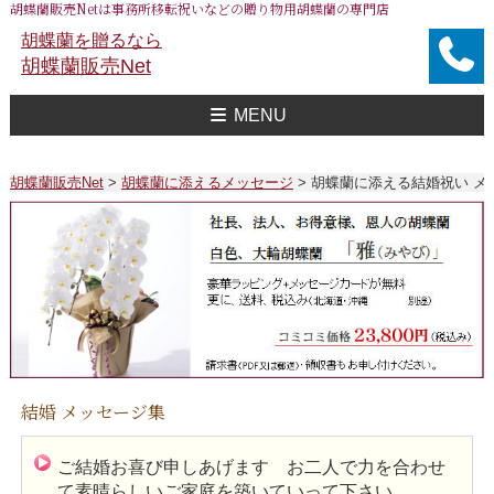
胡蝶蘭販売Netは事務所移転祝いなどの贈り物用胡蝶蘭の専門店
胡蝶蘭を贈るなら
胡蝶蘭販売Net
MENU
胡蝶蘭販売Net Topへ
事務所移転祝い用 胡蝶蘭
おすすめ 胡蝶蘭
大企業様用 胡蝶蘭
FAXで注文
送料
胡蝶蘭値段一覧
問合せ
胡蝶蘭販売Net
>
胡蝶蘭に添えるメッセージ
>
胡蝶蘭に添える結婚祝い メ
結婚 メッセージ集
ご結婚お喜び申しあげます お二人で力を合わせ
て素晴らしいご家庭を築いていって下さい