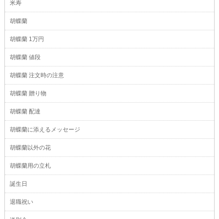
米寿
胡蝶蘭
胡蝶蘭 1万円
胡蝶蘭 値段
胡蝶蘭 注文時の注意
胡蝶蘭 贈り物
胡蝶蘭 配達
胡蝶蘭に添えるメッセージ
胡蝶蘭以外の花
胡蝶蘭用の立札
誕生日
退職祝い