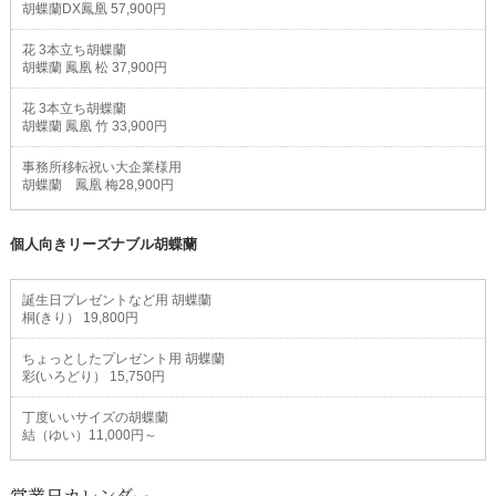
胡蝶蘭DX鳳凰 57,900円
花 3本立ち胡蝶蘭
胡蝶蘭 鳳凰 松 37,900円
花 3本立ち胡蝶蘭
胡蝶蘭 鳳凰 竹 33,900円
事務所移転祝い大企業様用
胡蝶蘭 鳳凰 梅28,900円
個人向きリーズナブル胡蝶蘭
誕生日プレゼントなど用 胡蝶蘭
桐(きり） 19,800円
ちょっとしたプレゼント用 胡蝶蘭
彩(いろどり） 15,750円
丁度いいサイズの胡蝶蘭
結（ゆい）11,000円～
営業日カレンダー