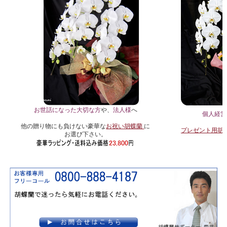
お世話になった大切な方
や、
法人様
へ
個人経営
他の贈り物にも負けない豪華な
お祝い胡蝶蘭
に
プレゼント用胡
お選び下さい。