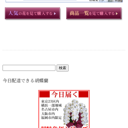
検
索:
今日配達できる胡蝶蘭