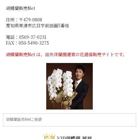
胡蝶蘭販売Net
住所：〒479-0808
愛知県常滑市広目字前田面5番地
電話：0569-37-0231
FAX：050-5490-3275
胡蝶蘭販売Net は、皿井洋蘭園運営の花通信販売サイトです。
胡蝶蘭販売Netご挨拶