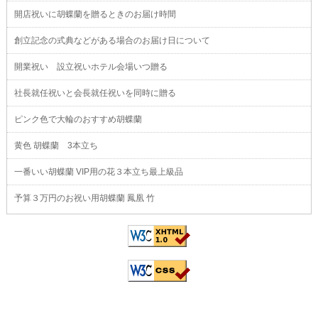
開店祝いに胡蝶蘭を贈るときのお届け時間
創立記念の式典などがある場合のお届け日について
開業祝い 設立祝いホテル会場いつ贈る
社長就任祝いと会長就任祝いを同時に贈る
ピンク色で大輪のおすすめ胡蝶蘭
黄色 胡蝶蘭 3本立ち
一番いい胡蝶蘭 VIP用の花３本立ち最上級品
予算３万円のお祝い用胡蝶蘭 鳳凰 竹