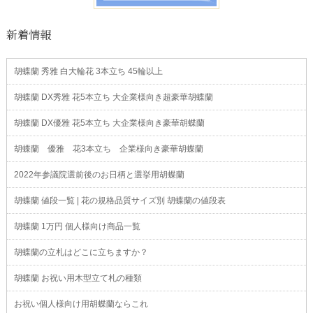
新着情報
胡蝶蘭 秀雅 白大輪花 3本立ち 45輪以上
胡蝶蘭 DX秀雅 花5本立ち 大企業様向き超豪華胡蝶蘭
胡蝶蘭 DX優雅 花5本立ち 大企業様向き豪華胡蝶蘭
胡蝶蘭 優雅 花3本立ち 企業様向き豪華胡蝶蘭
2022年参議院選前後のお日柄と選挙用胡蝶蘭
胡蝶蘭 値段一覧 | 花の規格品質サイズ別 胡蝶蘭の値段表
胡蝶蘭 1万円 個人様向け商品一覧
胡蝶蘭の立札はどこに立ちますか？
胡蝶蘭 お祝い用木型立て札の種類
お祝い個人様向け用胡蝶蘭ならこれ