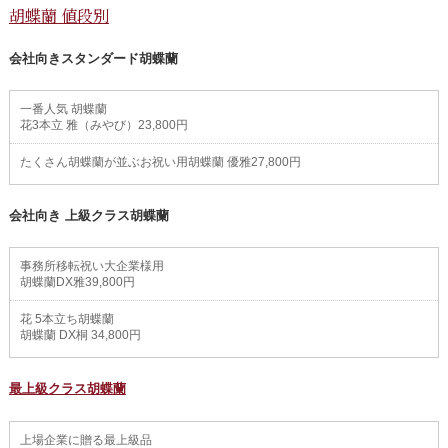
胡蝶蘭 値段別
会社向きスタンダード胡蝶蘭
一番人気 胡蝶蘭
花3本立 雅（みやび）23,800円
たくさん胡蝶蘭が並ぶお祝い用胡蝶蘭 優雅27,800円
会社向き 上級クラス胡蝶蘭
事務所移転祝い大企業様用
胡蝶蘭DX雅39,800円
花 5本立ち胡蝶蘭
胡蝶蘭 DX桐 34,800円
最上級クラス胡蝶蘭
上場企業に贈る最上級品