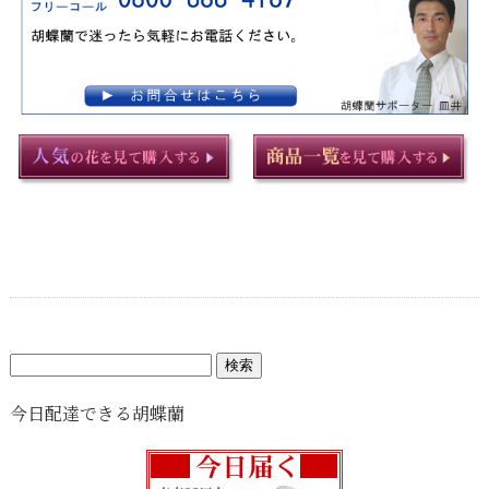
検
索:
今日配達できる胡蝶蘭