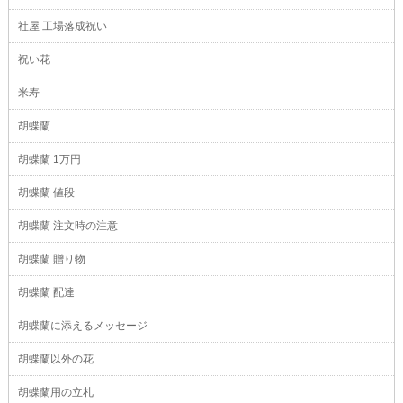
社屋 工場落成祝い
祝い花
米寿
胡蝶蘭
胡蝶蘭 1万円
胡蝶蘭 値段
胡蝶蘭 注文時の注意
胡蝶蘭 贈り物
胡蝶蘭 配達
胡蝶蘭に添えるメッセージ
胡蝶蘭以外の花
胡蝶蘭用の立札