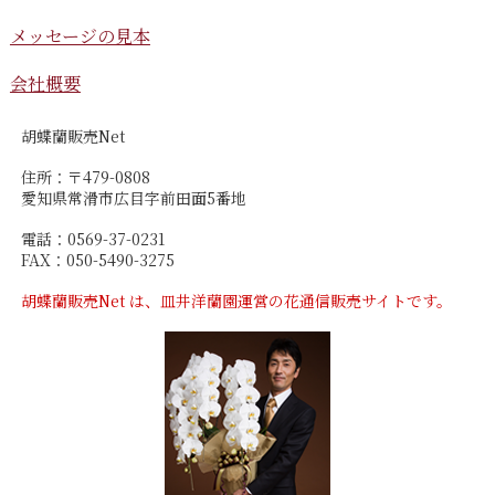
メッセージの見本
会社概要
胡蝶蘭販売Net
住所：〒479-0808
愛知県常滑市広目字前田面5番地
電話：0569-37-0231
FAX：050-5490-3275
胡蝶蘭販売Net は、皿井洋蘭園運営の花通信販売サイトです。