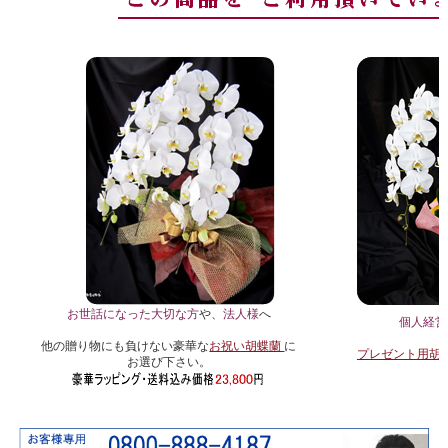
お世話になった大切な方
や、
法人様
へ
個人経営
他の贈り物にも負けない豪華な
お祝い胡蝶蘭
に
プレゼント用胡
お選び下さい。