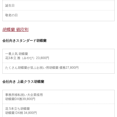
誕生日
敬老の日
胡蝶蘭 値段別
会社向きスタンダード胡蝶蘭
一番人気 胡蝶蘭
花3本立 雅（みやび）23,800円
たくさん胡蝶蘭が並ぶお祝い用胡蝶蘭 優雅27,800円
会社向き 上級クラス胡蝶蘭
事務所移転祝い大企業様用
胡蝶蘭DX雅39,800円
花 5本立ち胡蝶蘭
胡蝶蘭 DX桐 34,800円