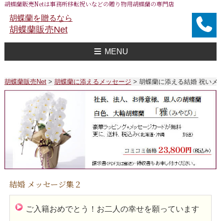
胡蝶蘭販売Netは事務所移転祝いなどの贈り物用胡蝶蘭の専門店
胡蝶蘭を贈るなら
胡蝶蘭販売Net
MENU
胡蝶蘭販売Net Topへ
事務所移転祝い用 胡蝶蘭
おすすめ 胡蝶蘭
大企業様用 胡蝶蘭
FAXで注文
送料
胡蝶蘭値段一覧
問合せ
胡蝶蘭販売Net
>
胡蝶蘭に添えるメッセージ
>
胡蝶蘭に添える結婚 祝いメ
結婚 メッセージ集２
ご入籍おめでとう！お二人の幸せを願っています