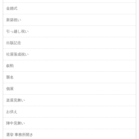
金婚式
新築祝い
引っ越し祝い
出版記念
社屋落成祝い
叙勲
襲名
個展
楽屋見舞い
お供え
陣中見舞い
選挙 事務所開き