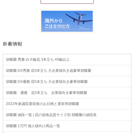
新着情報
胡蝶蘭 秀雅 白大輪花 3本立ち 45輪以上
胡蝶蘭 DX秀雅 花5本立ち 大企業様向き超豪華胡蝶蘭
胡蝶蘭 DX優雅 花5本立ち 大企業様向き豪華胡蝶蘭
胡蝶蘭 優雅 花3本立ち 企業様向き豪華胡蝶蘭
2022年参議院選前後のお日柄と選挙用胡蝶蘭
胡蝶蘭 値段一覧 | 花の規格品質サイズ別 胡蝶蘭の値段表
胡蝶蘭 1万円 個人様向け商品一覧