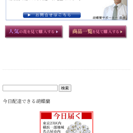
検
索:
今日配達できる胡蝶蘭