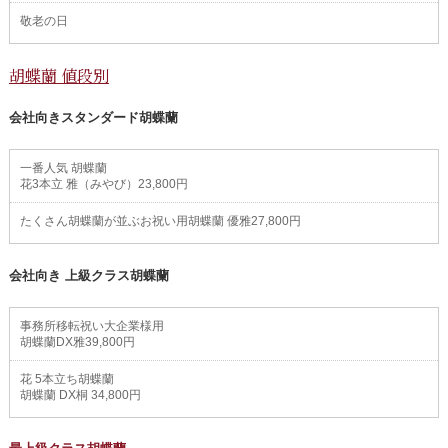
敬老の日
胡蝶蘭 値段別
会社向きスタンダード胡蝶蘭
一番人気 胡蝶蘭
花3本立 雅（みやび）23,800円
たくさん胡蝶蘭が並ぶお祝い用胡蝶蘭 優雅27,800円
会社向き 上級クラス胡蝶蘭
事務所移転祝い大企業様用
胡蝶蘭DX雅39,800円
花 5本立ち胡蝶蘭
胡蝶蘭 DX桐 34,800円