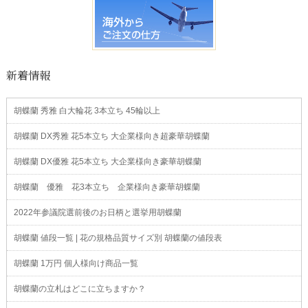
新着情報
胡蝶蘭 秀雅 白大輪花 3本立ち 45輪以上
胡蝶蘭 DX秀雅 花5本立ち 大企業様向き超豪華胡蝶蘭
胡蝶蘭 DX優雅 花5本立ち 大企業様向き豪華胡蝶蘭
胡蝶蘭 優雅 花3本立ち 企業様向き豪華胡蝶蘭
2022年参議院選前後のお日柄と選挙用胡蝶蘭
胡蝶蘭 値段一覧 | 花の規格品質サイズ別 胡蝶蘭の値段表
胡蝶蘭 1万円 個人様向け商品一覧
胡蝶蘭の立札はどこに立ちますか？