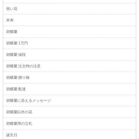
祝い花
米寿
胡蝶蘭
胡蝶蘭 1万円
胡蝶蘭 値段
胡蝶蘭 注文時の注意
胡蝶蘭 贈り物
胡蝶蘭 配達
胡蝶蘭に添えるメッセージ
胡蝶蘭以外の花
胡蝶蘭用の立札
誕生日