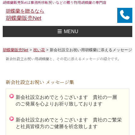
胡蝶蘭販売Netは事務所移転祝いなどの贈り物用胡蝶蘭の専門店
胡蝶蘭を贈るなら
胡蝶蘭販売Net
MENU
胡蝶蘭販売Net Topへ
事務所移転祝い用 胡蝶蘭
おすすめ 胡蝶蘭
大企業様用 胡蝶蘭
FAXで注文
送料
胡蝶蘭値段一覧
問合せ
胡蝶蘭販売Net
>
祝い花
>
新会社設立お祝い用胡蝶蘭に添えるメッセージ
新会社設立お祝い用胡蝶蘭と、その花に添えるメッセージの紹介です。
新会社設立お祝い メッセージ集
新会社設立おめでとうございます 貴社の一層
のご発展を心よりお祈り致しております
新会社設立おめでとうございます 貴社のご繁栄
と社員皆様方のご健勝を祈念致します