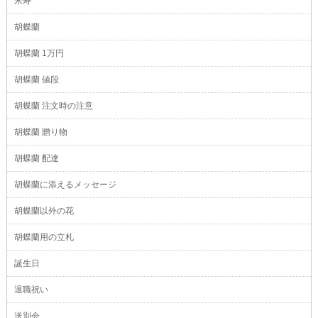
米寿
胡蝶蘭
胡蝶蘭 1万円
胡蝶蘭 値段
胡蝶蘭 注文時の注意
胡蝶蘭 贈り物
胡蝶蘭 配達
胡蝶蘭に添えるメッセージ
胡蝶蘭以外の花
胡蝶蘭用の立札
誕生日
退職祝い
送別会