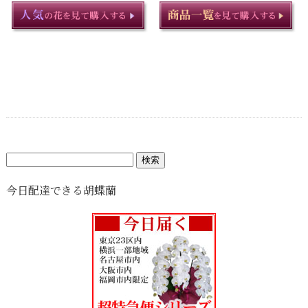
検
索:
今日配達できる胡蝶蘭