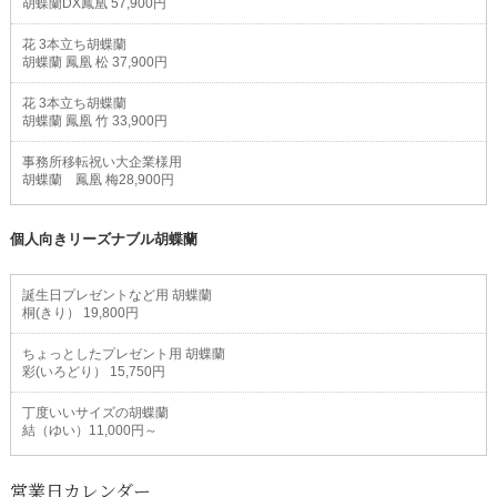
胡蝶蘭DX鳳凰 57,900円
花 3本立ち胡蝶蘭
胡蝶蘭 鳳凰 松 37,900円
花 3本立ち胡蝶蘭
胡蝶蘭 鳳凰 竹 33,900円
事務所移転祝い大企業様用
胡蝶蘭 鳳凰 梅28,900円
個人向きリーズナブル胡蝶蘭
誕生日プレゼントなど用 胡蝶蘭
桐(きり） 19,800円
ちょっとしたプレゼント用 胡蝶蘭
彩(いろどり） 15,750円
丁度いいサイズの胡蝶蘭
結（ゆい）11,000円～
営業日カレンダー