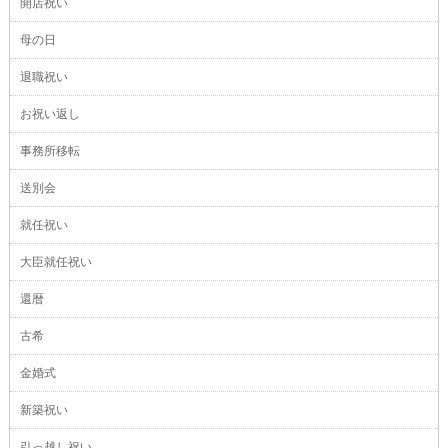
開店祝い
母の日
退職祝い
お祝い返し
事務所移転
送別会
就任祝い
大臣就任祝い
還暦
古希
金婚式
新築祝い
引っ越し祝い