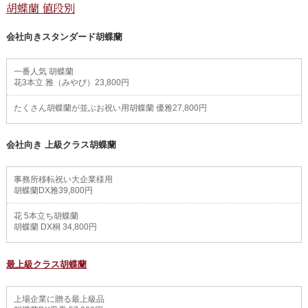
胡蝶蘭 値段別
会社向きスタンダード胡蝶蘭
一番人気 胡蝶蘭
花3本立 雅（みやび）23,800円
たくさん胡蝶蘭が並ぶお祝い用胡蝶蘭 優雅27,800円
会社向き 上級クラス胡蝶蘭
事務所移転祝い大企業様用
胡蝶蘭DX雅39,800円
花 5本立ち胡蝶蘭
胡蝶蘭 DX桐 34,800円
最上級クラス胡蝶蘭
上場企業に贈る最上級品