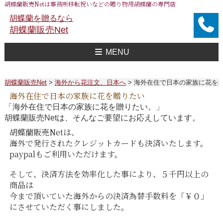
胡蝶蘭販売Netは事務所移転祝いなどの贈り物用胡蝶蘭の専門店
胡蝶蘭を贈るなら
胡蝶蘭販売Net
MENU
胡蝶蘭販売Net Topへ
事務所移転祝い用 胡蝶蘭
おすすめ 胡蝶蘭
大企業様用 胡蝶蘭
FAXで注文
送料
胡蝶蘭値段一覧
問合せ
胡蝶蘭販売Net
>
海外から花注文、日本へ
>
海外在住で日本の家族に花を贈り
海外在住で日本の家族に花を贈りたい
「海外在住で日本の家族に花を贈りたい。」
胡蝶蘭販売Netは、そんなご要望にお応えしています。
胡蝶蘭販売Netは、
海外で発行されたクレジットカードも決済いたします。
paypalもご利用いただけます。
そして、決済方法を効率化した事により、５千円以上の
商品は
今まで頂いていた海外からの決済為替手数料を「￥０」
にさせていただく事にしました。