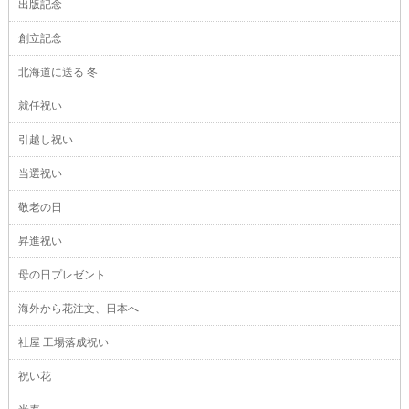
出版記念
創立記念
北海道に送る 冬
就任祝い
引越し祝い
当選祝い
敬老の日
昇進祝い
母の日プレゼント
海外から花注文、日本へ
社屋 工場落成祝い
祝い花