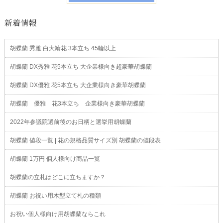
新着情報
胡蝶蘭 秀雅 白大輪花 3本立ち 45輪以上
胡蝶蘭 DX秀雅 花5本立ち 大企業様向き超豪華胡蝶蘭
胡蝶蘭 DX優雅 花5本立ち 大企業様向き豪華胡蝶蘭
胡蝶蘭 優雅 花3本立ち 企業様向き豪華胡蝶蘭
2022年参議院選前後のお日柄と選挙用胡蝶蘭
胡蝶蘭 値段一覧 | 花の規格品質サイズ別 胡蝶蘭の値段表
胡蝶蘭 1万円 個人様向け商品一覧
胡蝶蘭の立札はどこに立ちますか？
胡蝶蘭 お祝い用木型立て札の種類
お祝い個人様向け用胡蝶蘭ならこれ