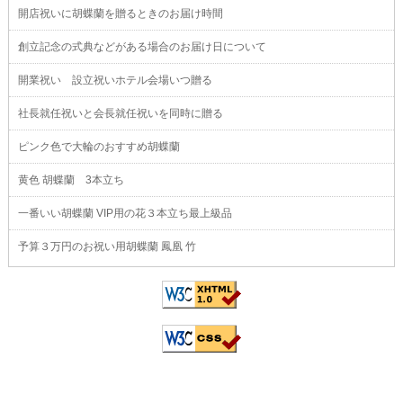
開店祝いに胡蝶蘭を贈るときのお届け時間
創立記念の式典などがある場合のお届け日について
開業祝い 設立祝いホテル会場いつ贈る
社長就任祝いと会長就任祝いを同時に贈る
ピンク色で大輪のおすすめ胡蝶蘭
黄色 胡蝶蘭 3本立ち
一番いい胡蝶蘭 VIP用の花３本立ち最上級品
予算３万円のお祝い用胡蝶蘭 鳳凰 竹