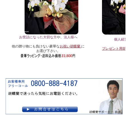
お世話になった大切な方
や、
法人様
へ
個人経営
他の贈り物にも負けない豪華な
お祝い胡蝶蘭
に
プレゼント用胡
お選び下さい。