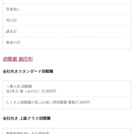
昇進祝い
母の日
誕生日
敬老の日
胡蝶蘭 値段別
会社向きスタンダード胡蝶蘭
一番人気 胡蝶蘭
花3本立 雅（みやび）23,800円
たくさん胡蝶蘭が並ぶお祝い用胡蝶蘭 優雅27,800円
会社向き 上級クラス胡蝶蘭
事務所移転祝い大企業様用