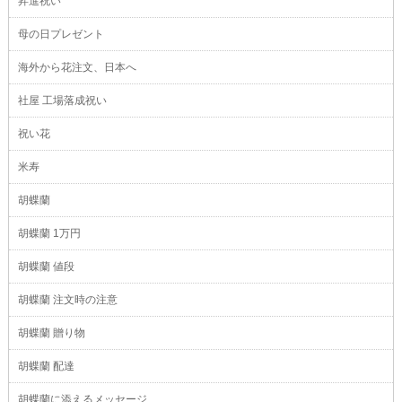
昇進祝い
母の日プレゼント
海外から花注文、日本へ
社屋 工場落成祝い
祝い花
米寿
胡蝶蘭
胡蝶蘭 1万円
胡蝶蘭 値段
胡蝶蘭 注文時の注意
胡蝶蘭 贈り物
胡蝶蘭 配達
胡蝶蘭に添えるメッセージ