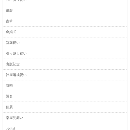
還暦
古希
金婚式
新築祝い
引っ越し祝い
出版記念
社屋落成祝い
叙勲
襲名
個展
楽屋見舞い
お供え