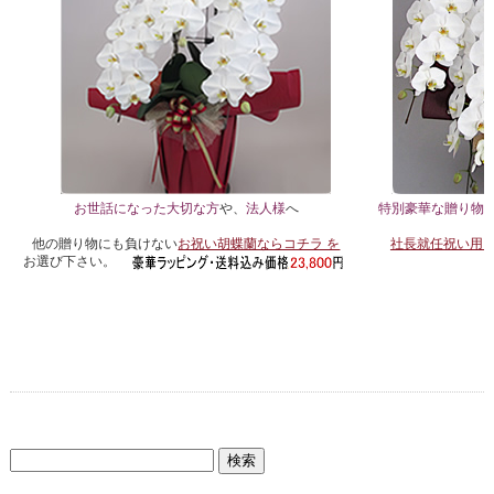
お世話になった大切な方
や、
法人様
へ
特別豪華な贈り物や
他の贈り物にも負けない
お祝い胡蝶蘭ならコチラ を
社長就任祝い用 
お選び下さい。
検
索: