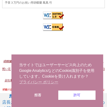
予算３万円のお祝い用胡蝶蘭 鳳凰 竹
胡蝶蘭販売Net
-
おすすめ胡蝶蘭
-
FAXでお申し込み
-
問い合わせ
-
海外から日
本へ花を注文する
当サイトではユーザーサービス向上のため
祝い花
-
開店祝い用の花
-
社長就任祝い 胡蝶蘭
-
事務所移転祝い 胡蝶蘭
-
誕生日
Google AnalyticsなどのCookie識別子を使用
お祝い用の花
当日配達できる花
-
胡蝶蘭
しています。Cookieを受け入れますか？
会社概要
-
プライバシーポリシー
-
特定商取引法に基づく表記
-
サイトマップ
プライバシー ポリシー
掲載の記事・写真・イラストなど、すべてのコンテンツの無断転写・転載・公衆送信な
どを禁じます。
拒否
許可
店長お薦
お祝い用
お供え用
商品一覧
問い合わ
Copyright© 2021
胡蝶蘭販売Net
All Rights Reserved.皿井洋蘭園