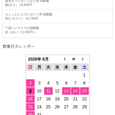
誕生日プレゼントなど用 胡蝶蘭
桐(きり） 19,800円
ちょっとしたプレゼント用 胡蝶蘭
彩(いろどり） 15,750円
丁度いいサイズの胡蝶蘭
結（ゆい）11,000円～
営業日カレンダー
2026年 8月
日
月
火
水
木
金
土
1
2
3
4
5
6
7
8
9
10
11
12
13
14
15
16
17
18
19
20
21
22
23
24
25
26
27
28
29
30
31