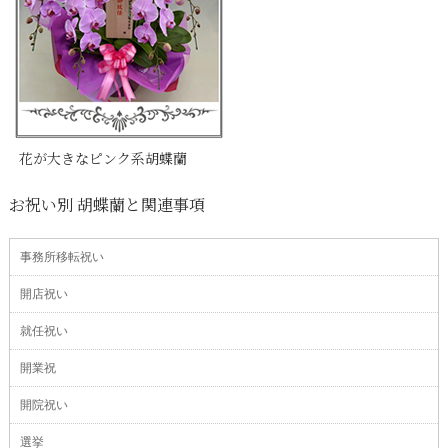
花が大きなピンク系胡蝶蘭
お祝い別 胡蝶蘭と関連事項
事務所移転祝い
開店祝い
就任祝い
開業祝
開院祝い
選挙