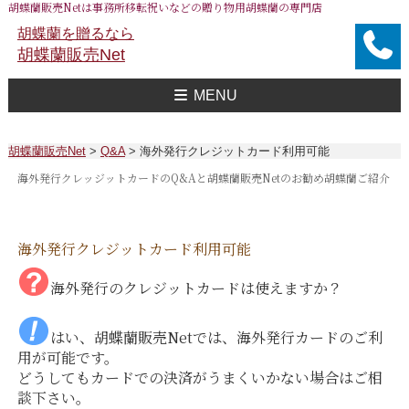
胡蝶蘭販売Netは事務所移転祝いなどの贈り物用胡蝶蘭の専門店
胡蝶蘭を贈るなら
胡蝶蘭販売Net
MENU
胡蝶蘭販売Net Topへ
事務所移転祝い用 胡蝶蘭
おすすめ 胡蝶蘭
大企業様用 胡蝶蘭
FAXで注文
送料
胡蝶蘭値段一覧
問合せ
胡蝶蘭販売Net
>
Q&A
>
海外発行クレジットカード利用可能
海外発行クレッジットカードのQ&Aと胡蝶蘭販売Netのお勧め胡蝶蘭ご紹介
海外発行クレジットカード利用可能
海外発行のクレジットカードは使えますか？
はい、胡蝶蘭販売Netでは、海外発行カードのご利
用が可能です。
どうしてもカードでの決済がうまくいかない場合はご相
談下さい。