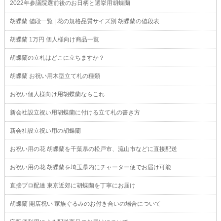
2022年参議院選前後のお日柄と選挙用胡蝶蘭
胡蝶蘭 値段一覧 | 花の規格品質サイズ別 胡蝶蘭の値段表
胡蝶蘭 1万円 個人様向け商品一覧
胡蝶蘭の立札はどこに立ちますか？
胡蝶蘭 お祝い用木型立て札の種類
お祝い個人様向け用胡蝶蘭ならこれ
新会社設立祝い用胡蝶蘭に付ける立て札の書き方
新会社設立祝い用の胡蝶蘭
お祝い用の花 胡蝶蘭を千葉県の松戸市、流山市などに直接配送
お祝い用の花 胡蝶蘭を埼玉県内にチャーター便でお届け可能
直接プロ配達 東京近郊に胡蝶蘭を丁寧にお届け
胡蝶蘭 開店祝い 家族ぐるみのお付き合いの場合について