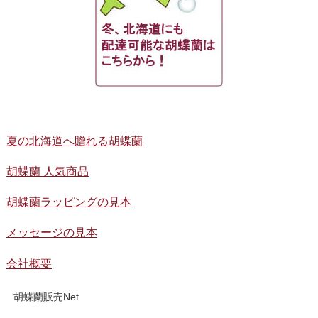
夏の北海道へ贈れる胡蝶蘭
胡蝶蘭 人気商品
胡蝶蘭ラッピングの見本
メッセージの見本
会社概要
胡蝶蘭販売Net