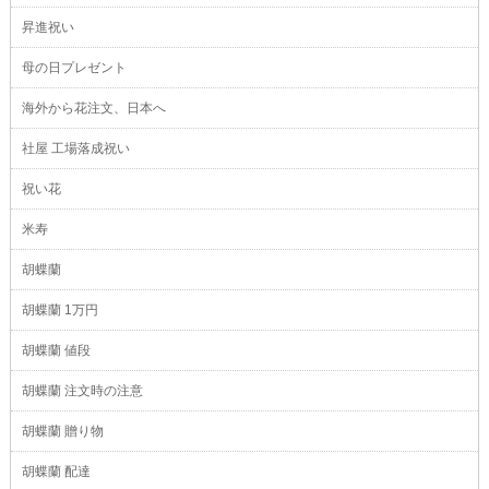
昇進祝い
母の日プレゼント
海外から花注文、日本へ
社屋 工場落成祝い
祝い花
米寿
胡蝶蘭
胡蝶蘭 1万円
胡蝶蘭 値段
胡蝶蘭 注文時の注意
胡蝶蘭 贈り物
胡蝶蘭 配達