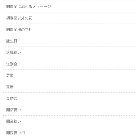
胡蝶蘭に添えるメッセージ
胡蝶蘭以外の花
胡蝶蘭用の立札
誕生日
退職祝い
送別会
選挙
還暦
金婚式
開店祝い
開業祝い
開院祝い用