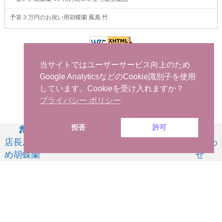
予算３万円のお祝い用胡蝶蘭 鳳凰 竹
当サイトではユーザーサービス向上のため
Google AnalyticsなどのCookie識別子を使用
しています。Cookieを受け入れますか？
プライバシー ポリシー
拒否
許可
胡蝶蘭販売Net
-
おすすめ胡蝶蘭
-
FAXでお申し込み
-
問い合わせ
-
海外から日本
店長お薦
お祝い用
お供え用
商品一覧
問い合わ
へ花を注文する
め胡蝶蘭
せ
祝い花
-
開店祝い用の花
-
社長就任祝い 胡蝶蘭
-
事務所移転祝い 胡蝶蘭
-
誕生日
お祝い用の花
当日配達できる花
-
胡蝶蘭
会社概要
-
プライバシーポリシー
-
特定商取引法に基づく表記
-
サイトマップ
掲載の記事・写真・イラストなど、すべてのコンテンツの無断転写・転載・公衆送信な
どを禁じます。