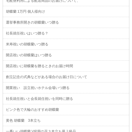
宅配便利用による配送商品のお届けについて、
胡蝶蘭 1万円 個人様向け
選挙事務所開きの胡蝶蘭いつ贈る
社長就任祝いはいつ贈る？
米寿祝いの胡蝶蘭いつ贈る
開店祝いの胡蝶蘭はいつ贈る
開店祝いに胡蝶蘭を贈るときのお届け時間
創立記念の式典などがある場合のお届け日について
開業祝い 設立祝いホテル会場いつ贈る
社長就任祝いと会長就任祝いを同時に贈る
ピンク色で大輪のおすすめ胡蝶蘭
黄色 胡蝶蘭 3本立ち
一番いい胡蝶蘭 VIP用の花３本立ち最上級品