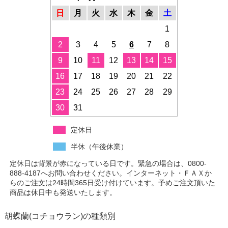
日
月
火
水
木
金
土
1
2
3
4
5
6
7
8
9
10
11
12
13
14
15
16
17
18
19
20
21
22
23
24
25
26
27
28
29
30
31
定休日
半休（午後休業）
定休日は背景が赤になっている日です。緊急の場合は、0800-
888-4187へお問い合わせください。インターネット・ＦＡＸか
らのご注文は24時間365日受け付けています。予めご注文頂いた
商品は休日中も発送いたします。
胡蝶蘭(コチョウラン)の種類別