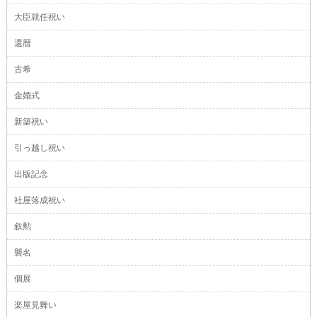
大臣就任祝い
還暦
古希
金婚式
新築祝い
引っ越し祝い
出版記念
社屋落成祝い
叙勲
襲名
個展
楽屋見舞い