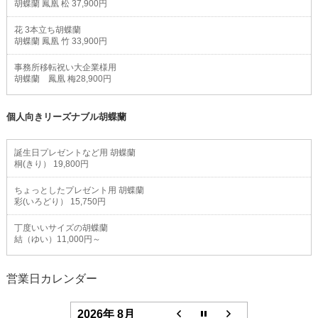
胡蝶蘭 鳳凰 松 37,900円
花 3本立ち胡蝶蘭
胡蝶蘭 鳳凰 竹 33,900円
事務所移転祝い大企業様用
胡蝶蘭 鳳凰 梅28,900円
個人向きリーズナブル胡蝶蘭
誕生日プレゼントなど用 胡蝶蘭
桐(きり） 19,800円
ちょっとしたプレゼント用 胡蝶蘭
彩(いろどり） 15,750円
丁度いいサイズの胡蝶蘭
結（ゆい）11,000円～
営業日カレンダー
2026年 8月