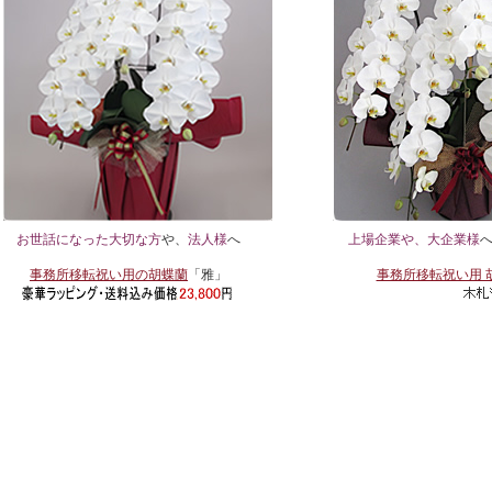
お世話になった大切な方
や、
法人様
へ
上場企業や、大企業様
事務所移転祝い用の胡蝶蘭
「雅」
事務所移転祝い用 