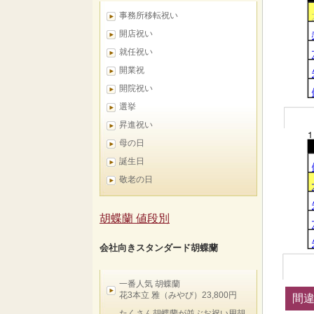
事務所移転祝い
開店祝い
就任祝い
開業祝
開院祝い
選挙
昇進祝い
母の日
誕生日
敬老の日
胡蝶蘭 値段別
会社向きスタンダード胡蝶蘭
一番人気 胡蝶蘭
花3本立 雅（みやび）23,800円
間違
たくさん胡蝶蘭が並ぶお祝い用胡