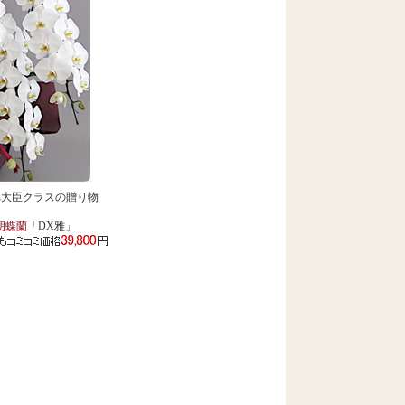
へ大臣クラスの贈り物
胡蝶蘭
「DX雅」