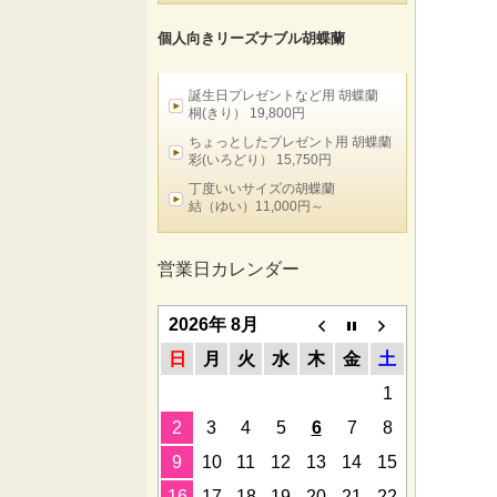
個人向きリーズナブル胡蝶蘭
誕生日プレゼントなど用 胡蝶蘭
桐(きり） 19,800円
ちょっとしたプレゼント用 胡蝶蘭
彩(いろどり） 15,750円
丁度いいサイズの胡蝶蘭
結（ゆい）11,000円～
営業日カレンダー
2026年 8月
日
月
火
水
木
金
土
1
2
3
4
5
6
7
8
9
10
11
12
13
14
15
16
17
18
19
20
21
22