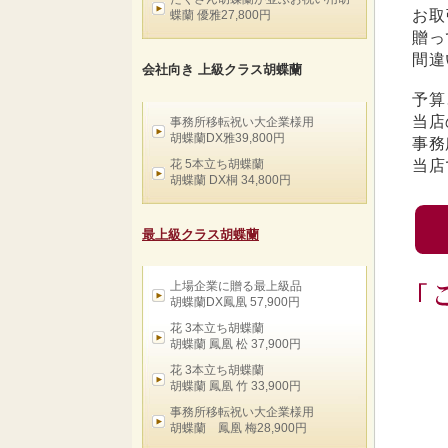
お取
蝶蘭 優雅27,800円
贈っ
間違
会社向き 上級クラス胡蝶蘭
予算
当店
事務所移転祝い大企業様用
胡蝶蘭DX雅39,800円
事務
花 5本立ち胡蝶蘭
当店
胡蝶蘭 DX桐 34,800円
最上級クラス胡蝶蘭
上場企業に贈る最上級品
胡蝶蘭DX鳳凰 57,900円
花 3本立ち胡蝶蘭
胡蝶蘭 鳳凰 松 37,900円
花 3本立ち胡蝶蘭
胡蝶蘭 鳳凰 竹 33,900円
事務所移転祝い大企業様用
胡蝶蘭 鳳凰 梅28,900円