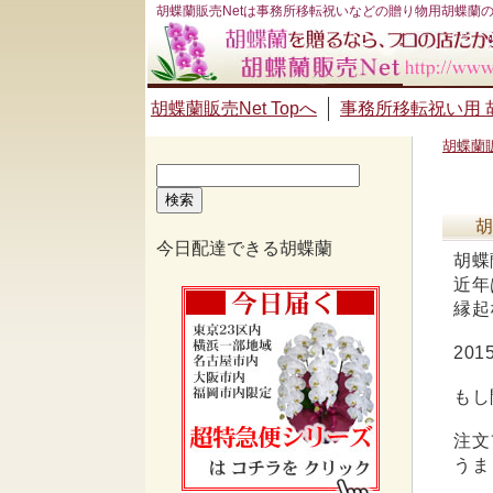
胡蝶蘭販売Netは事務所移転祝いなどの贈り物用胡蝶蘭
胡蝶蘭販売Net Topへ
事務所移転祝い用 
胡蝶蘭販
検
索:
胡
今日配達できる胡蝶蘭
胡蝶
近年
縁起
20
もし
注文
うま