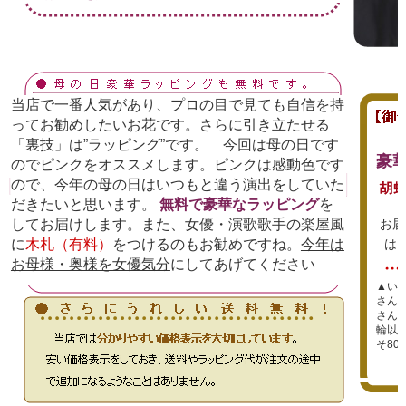
当店で一番人気があり、プロの目で見ても自信を持
ってお勧めしたいお花です。さらに引き立たせる
「裏技」は”ラッピング”です。 今回は母の日です
豪
のでピンクをオススメします。ピンクは感動色です
ので、今年の母の日はいつもと違う演出をしていた
だきたいと思います。
無料で豪華なラッピング
を
してお届けします。また、女優・演歌歌手の楽屋風
お届
に
木札（有料）
をつけるのもお勧めですね。
今年は
は
お母様・奥様を女優気分
にしてあげてください
▲い
さん
さん
輪以上
そ80