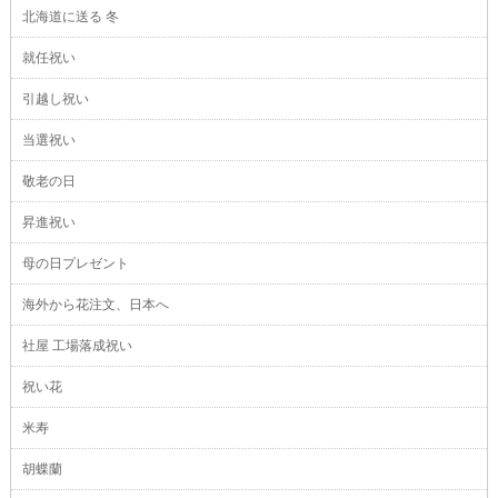
北海道に送る 冬
就任祝い
引越し祝い
当選祝い
敬老の日
昇進祝い
母の日プレゼント
海外から花注文、日本へ
社屋 工場落成祝い
祝い花
米寿
胡蝶蘭