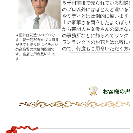
５千円前後で売られている胡蝶
のプロ以外にはほとんど違いを
やミディとは圧倒的に違います
上の豪華さを両立したよくばり
から芸能人や女優さんの楽屋な
▲皿井は花造りのプロで
の事務所などに飾られてワンク
す。花一筋20年のプロ皿井
ワンランク下のお花とは比較に
が見ても贈り物にイチオシ
ので、何度もご用命いただく方
の高品質の大輪胡蝶蘭で
す。当店ご用命数No1 で
す。