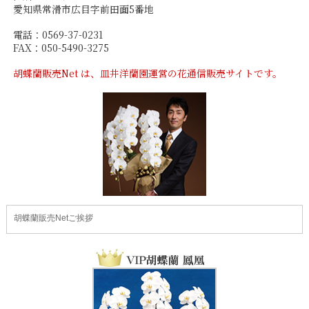
愛知県常滑市広目字前田面5番地
電話：0569-37-0231
FAX：050-5490-3275
胡蝶蘭販売Net は、皿井洋蘭園運営の花通信販売サイトです。
胡蝶蘭販売Netご挨拶