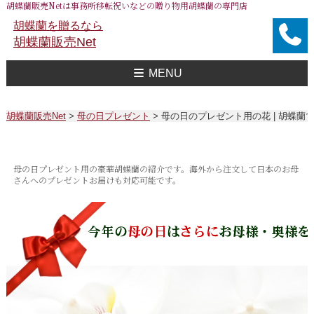
胡蝶蘭販売Netは事務所移転祝いなどの贈り物用胡蝶蘭の専門店
胡蝶蘭を贈るなら
胡蝶蘭販売Net
MENU
胡蝶蘭販売Net Topへ
事務所移転祝い用 胡蝶蘭
おすすめ 胡蝶蘭
大企業様用 胡蝶蘭
FAXで注文
送料
胡蝶蘭値段一覧
問合せ
胡蝶蘭販売Net
>
母の日プレゼント
>
母の日のプレゼント用の花 | 胡蝶
母の日プレゼント用の豪華胡蝶蘭の紹介です。海外から注文して日本のお母
さんへのプレゼントお届けも対応可能です。