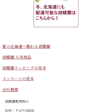
夏の北海道へ贈れる胡蝶蘭
胡蝶蘭 人気商品
胡蝶蘭ラッピングの見本
メッセージの見本
会社概要
胡蝶蘭販売Net
住所：〒479-0808