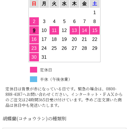
日
月
火
水
木
金
土
1
2
3
4
5
6
7
8
9
10
11
12
13
14
15
16
17
18
19
20
21
22
23
24
25
26
27
28
29
30
31
定休日
半休（午後休業）
定休日は背景が赤になっている日です。緊急の場合は、0800-
888-4187へお問い合わせください。インターネット・ＦＡＸから
のご注文は24時間365日受け付けています。予めご注文頂いた商
品は休日中も発送いたします。
胡蝶蘭(コチョウラン)の種類別