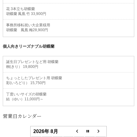
花 3本立ち胡蝶蘭
胡蝶蘭 鳳凰 竹 33,900円
事務所移転祝い大企業様用
胡蝶蘭 鳳凰 梅28,900円
個人向きリーズナブル胡蝶蘭
誕生日プレゼントなど用 胡蝶蘭
桐(きり） 19,800円
ちょっとしたプレゼント用 胡蝶蘭
彩(いろどり） 15,750円
丁度いいサイズの胡蝶蘭
結（ゆい）11,000円～
営業日カレンダー
2026年 8月