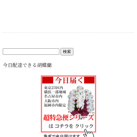
検
索:
今日配達できる胡蝶蘭