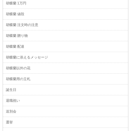
胡蝶蘭 1万円
胡蝶蘭 値段
胡蝶蘭 注文時の注意
胡蝶蘭 贈り物
胡蝶蘭 配達
胡蝶蘭に添えるメッセージ
胡蝶蘭以外の花
胡蝶蘭用の立札
誕生日
退職祝い
送別会
選挙