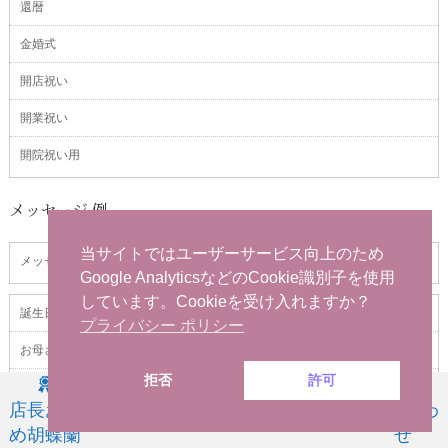
還暦
金婚式
開店祝い
開業祝い
開院祝い用
メッセージ 例
当サイトではユーザーサービス向上のため
メッセージの見本
Google AnalyticsなどのCookie識別子を使用
しています。Cookieを受け入れますか？
誕生日
プライバシー ポリシー
お母さんの誕生日
拒否
許可
開店祝い
店長お薦
お祝い用
お供え用
商品一覧
問い合わ
母の日
め胡蝶蘭
せ