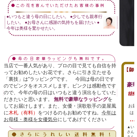
●いつもと違う母の日にしたい。 ●少しでも親孝行
したい。 ●お母さんに感謝の気持ちを届けたい ●
今年は奥様を驚かせたい。
当店で一番人気があり、プロの目で見ても自信を持
ってお勧めしたいお花です。さらに引き立たせる
「裏技」は”ラッピング”です。 今回は母の日です
豪
のでピンクをオススメします。ピンクは感動色です
ので、今年の母の日はいつもと違う演出をしていた
だきたいと思います。
無料で豪華なラッピング
を
してお届けします。また、女優・演歌歌手の楽屋風
お届
に
木札（有料）
をつけるのもお勧めですね。
今年は
は
お母様・奥様を女優気分
にしてあげてください
▲い
さん
さん