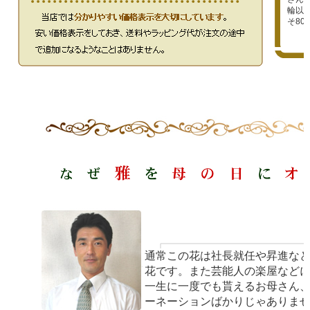
輪以上
そ80
通常この花は社長就任や昇進な
花です。また芸能人の楽屋など
一生に一度でも貰えるお母さん
ーネーションばかりじゃありま