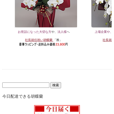
お世話になった大切な方
や、
法人様
へ
上場企業や、
社長就任祝い胡蝶蘭
「雅」
社長就
検
索:
今日配達できる胡蝶蘭