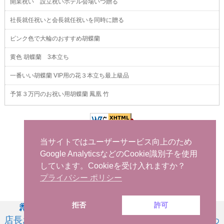
開業祝い 設立祝いホテル会場いつ贈る
社長就任祝いと会長就任祝いを同時に贈る
ピンク色で大輪のおすすめ胡蝶蘭
黄色 胡蝶蘭 3本立ち
一番いい胡蝶蘭 VIP用の花３本立ち最上級品
予算３万円のお祝い用胡蝶蘭 鳳凰 竹
当サイトではユーザーサービス向上のため
Google AnalyticsなどのCookie識別子を使用
しています。Cookieを受け入れますか？
プライバシー ポリシー
拒否
許可
胡蝶蘭販売Net
-
おすすめ胡蝶蘭
-
FAXでお申し込み
-
問い合わせ
-
海外から日本
店長お薦
お祝い用
お供え用
商品一覧
問い合わ