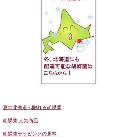
夏の北海道へ贈れる胡蝶蘭
胡蝶蘭 人気商品
胡蝶蘭ラッピングの見本