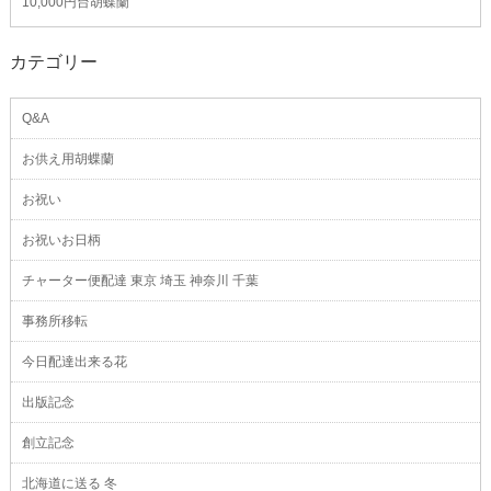
10,000円台胡蝶蘭
カテゴリー
Q&A
お供え用胡蝶蘭
お祝い
お祝いお日柄
チャーター便配達 東京 埼玉 神奈川 千葉
事務所移転
今日配達出来る花
出版記念
創立記念
北海道に送る 冬