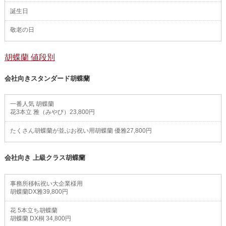
誕生日
敬老の日
胡蝶蘭 値段別
会社向きスタンダード胡蝶蘭
一番人気 胡蝶蘭
花3本立 雅（みやび）23,800円
たくさん胡蝶蘭が並ぶお祝い用胡蝶蘭 優雅27,800円
会社向き 上級クラス胡蝶蘭
事務所移転祝い大企業様用
胡蝶蘭DX雅39,800円
花 5本立ち胡蝶蘭
胡蝶蘭 DX桐 34,800円