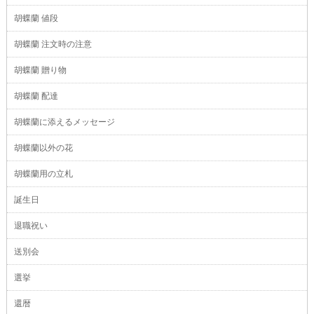
胡蝶蘭 値段
胡蝶蘭 注文時の注意
胡蝶蘭 贈り物
胡蝶蘭 配達
胡蝶蘭に添えるメッセージ
胡蝶蘭以外の花
胡蝶蘭用の立札
誕生日
退職祝い
送別会
選挙
還暦