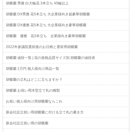
胡蝶蘭 秀雅 白大輪花 3本立ち 45輪以上
胡蝶蘭 DX秀雅 花5本立ち 大企業様向き超豪華胡蝶蘭
胡蝶蘭 DX優雅 花5本立ち 大企業様向き豪華胡蝶蘭
胡蝶蘭 優雅 花3本立ち 企業様向き豪華胡蝶蘭
2022年参議院選前後のお日柄と選挙用胡蝶蘭
胡蝶蘭 値段一覧 | 花の規格品質サイズ別 胡蝶蘭の値段表
胡蝶蘭 1万円 個人様向け商品一覧
胡蝶蘭の立札はどこに立ちますか？
胡蝶蘭 お祝い用木型立て札の種類
お祝い個人様向け用胡蝶蘭ならこれ
新会社設立祝い用胡蝶蘭に付ける立て札の書き方
新会社設立祝い用の胡蝶蘭