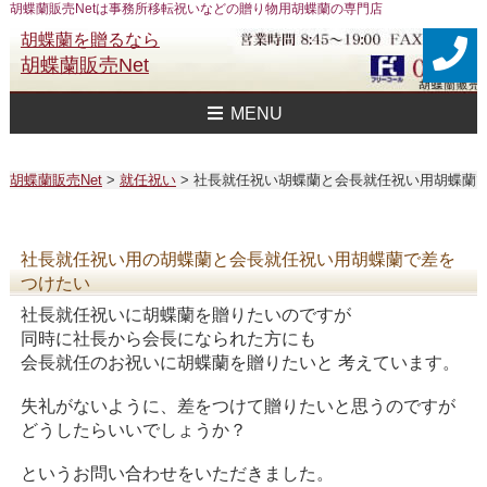
胡蝶蘭販売Netは事務所移転祝いなどの贈り物用胡蝶蘭の専門店
胡蝶蘭を贈るなら
胡蝶蘭販売Net
MENU
胡蝶蘭販売Net Topへ
事務所移転祝い用 胡蝶蘭
おすすめ 胡蝶蘭
大企業様用 胡蝶蘭
FAXで注文
送料
胡蝶蘭値段一覧
問合せ
胡蝶蘭販売Net
>
就任祝い
>
社長就任祝い胡蝶蘭と会長就任祝い用胡蝶蘭
社長就任祝い用の胡蝶蘭と会長就任祝い用胡蝶蘭で差を
つけたい
社長就任祝いに胡蝶蘭を贈りたいのですが
同時に社長から会長になられた方にも
会長就任のお祝いに胡蝶蘭を贈りたいと 考えています。
失礼がないように、差をつけて贈りたいと思うのですが
どうしたらいいでしょうか？
というお問い合わせをいただきました。