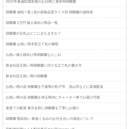
2022年参議院選前後のお日柄と選挙用胡蝶蘭
胡蝶蘭 値段一覧 | 花の規格品質サイズ別 胡蝶蘭の値段表
胡蝶蘭 1万円 個人様向け商品一覧
胡蝶蘭の立札はどこに立ちますか？
胡蝶蘭 お祝い用木型立て札の種類
お祝い個人様向け用胡蝶蘭ならこれ
新会社設立祝い用胡蝶蘭に付ける立て札の書き方
新会社設立祝い用の胡蝶蘭
お祝い用の花 胡蝶蘭を千葉県の松戸市、流山市などに直接配送
お祝い用の花 胡蝶蘭を埼玉県内にチャーター便でお届け可能
直接プロ配達 東京近郊に胡蝶蘭を丁寧にお届け
胡蝶蘭 開店祝い 家族ぐるみのお付き合いの場合について