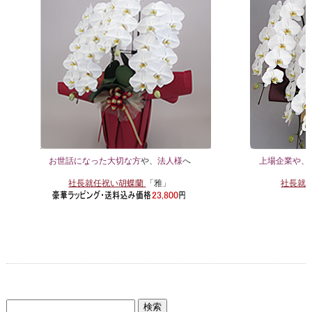
お世話になった大切な方
や、
法人様
へ
上場企業や、
社長就任祝い胡蝶蘭
「雅」
社長就
検