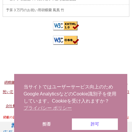
予算３万円のお祝い用胡蝶蘭 鳳凰 竹
胡蝶蘭販売Net
-
おすすめ胡蝶蘭
-
FAXでお申し込み
-
問い合わせ
-
海外から日
本へ花を注文する
当サイトではユーザーサービス向上のため
祝い花
-
開店祝い用の花
-
社長就任祝い 胡蝶蘭
-
事務所移転祝い 胡蝶蘭
-
誕生日
Google AnalyticsなどのCookie識別子を使用
お祝い用の花
当日配達できる花
-
胡蝶蘭
しています。Cookieを受け入れますか？
会社概要
-
プライバシーポリシー
-
特定商取引法に基づく表記
-
サイトマップ
プライバシー ポリシー
掲載の記事・写真・イラストなど、すべてのコンテンツの無断転写・転載・公衆送信な
どを禁じます。
拒否
許可