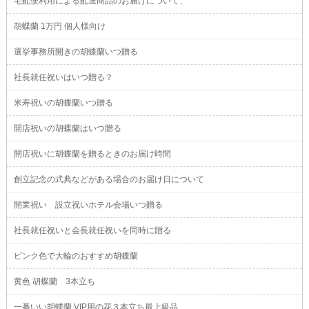
宅配便利用による配送商品のお届けについて、
胡蝶蘭 1万円 個人様向け
選挙事務所開きの胡蝶蘭いつ贈る
社長就任祝いはいつ贈る？
米寿祝いの胡蝶蘭いつ贈る
開店祝いの胡蝶蘭はいつ贈る
開店祝いに胡蝶蘭を贈るときのお届け時間
創立記念の式典などがある場合のお届け日について
開業祝い 設立祝いホテル会場いつ贈る
社長就任祝いと会長就任祝いを同時に贈る
ピンク色で大輪のおすすめ胡蝶蘭
黄色 胡蝶蘭 3本立ち
一番いい胡蝶蘭 VIP用の花３本立ち最上級品