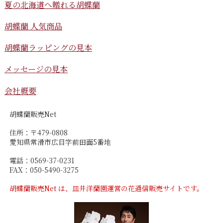
夏の北海道へ贈れる胡蝶蘭
胡蝶蘭 人気商品
胡蝶蘭ラッピングの見本
メッセージの見本
会社概要
胡蝶蘭販売Net
住所：〒479-0808
愛知県常滑市広目字前田面5番地
電話：0569-37-0231
FAX：050-5490-3275
胡蝶蘭販売Net は、皿井洋蘭園運営の花通信販売サイトです。