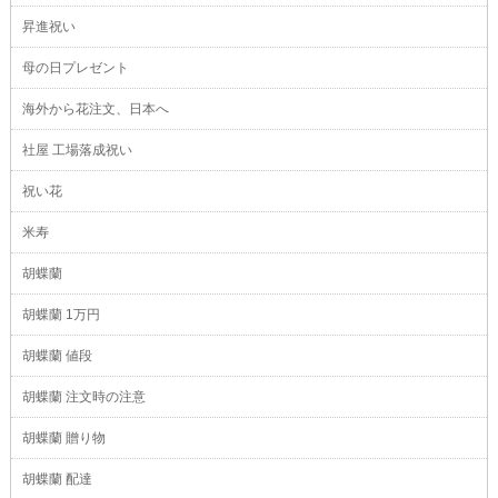
昇進祝い
母の日プレゼント
海外から花注文、日本へ
社屋 工場落成祝い
祝い花
米寿
胡蝶蘭
胡蝶蘭 1万円
胡蝶蘭 値段
胡蝶蘭 注文時の注意
胡蝶蘭 贈り物
胡蝶蘭 配達