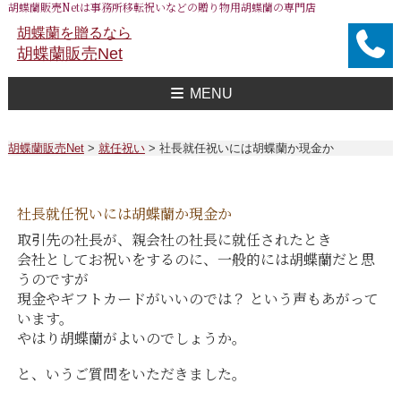
胡蝶蘭販売Netは事務所移転祝いなどの贈り物用胡蝶蘭の専門店
胡蝶蘭を贈るなら
胡蝶蘭販売Net
MENU
胡蝶蘭販売Net Topへ
事務所移転祝い用 胡蝶蘭
おすすめ 胡蝶蘭
大企業様用 胡蝶蘭
FAXで注文
送料
胡蝶蘭値段一覧
問合せ
胡蝶蘭販売Net
>
就任祝い
>
社長就任祝いには胡蝶蘭か現金か
社長就任祝いには胡蝶蘭か現金か
取引先の社長が、親会社の社長に就任されたとき
会社としてお祝いをするのに、一般的には胡蝶蘭だと思
うのですが
現金やギフトカードがいいのでは？ という声もあがって
います。
やはり胡蝶蘭がよいのでしょうか。
と、いうご質問をいただきました。