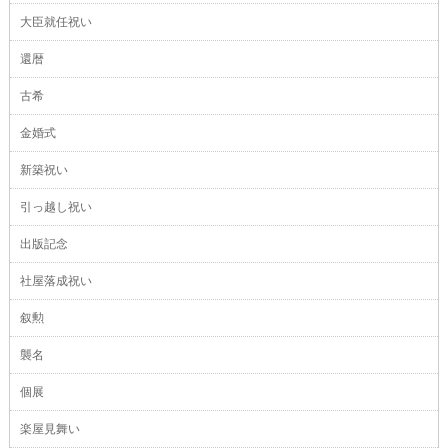
大臣就任祝い
還暦
古希
金婚式
新築祝い
引っ越し祝い
出版記念
社屋落成祝い
叙勲
襲名
個展
楽屋見舞い