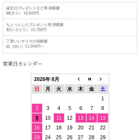
誕生日プレゼントなど用 胡蝶蘭
桐(きり） 19,800円
ちょっとしたプレゼント用 胡蝶蘭
彩(いろどり） 15,750円
丁度いいサイズの胡蝶蘭
結（ゆい）11,000円～
営業日カレンダー
2026年 8月
日
月
火
水
木
金
土
1
2
3
4
5
6
7
8
9
10
11
12
13
14
15
16
17
18
19
20
21
22
23
24
25
26
27
28
29