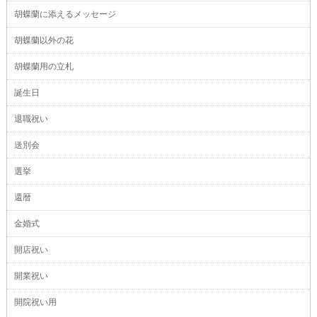
胡蝶蘭に添えるメッセージ
胡蝶蘭以外の花
胡蝶蘭用の立札
誕生日
退職祝い
送別会
選挙
還暦
金婚式
開店祝い
開業祝い
開院祝い用