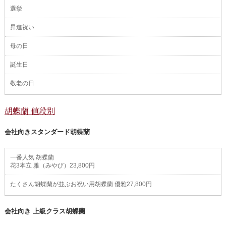
選挙
昇進祝い
母の日
誕生日
敬老の日
胡蝶蘭 値段別
会社向きスタンダード胡蝶蘭
一番人気 胡蝶蘭
花3本立 雅（みやび）23,800円
たくさん胡蝶蘭が並ぶお祝い用胡蝶蘭 優雅27,800円
会社向き 上級クラス胡蝶蘭