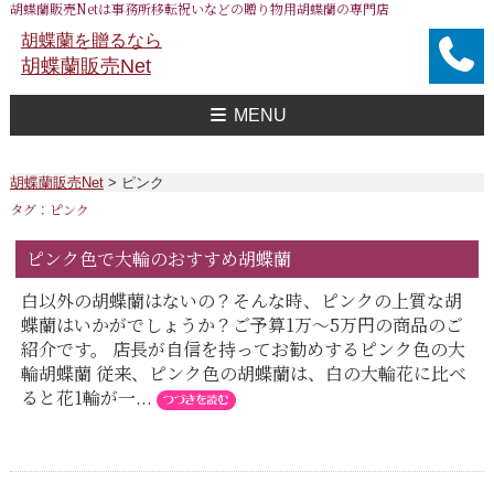
胡蝶蘭販売Netは事務所移転祝いなどの贈り物用胡蝶蘭の専門店
胡蝶蘭を贈るなら
胡蝶蘭販売Net
MENU
胡蝶蘭販売Net Topへ
事務所移転祝い用 胡蝶蘭
おすすめ 胡蝶蘭
大企業様用 胡蝶蘭
FAXで注文
送料
胡蝶蘭値段一覧
問合せ
胡蝶蘭販売Net
>
ピンク
タグ：ピンク
ピンク色で大輪のおすすめ胡蝶蘭
白以外の胡蝶蘭はないの？そんな時、ピンクの上質な胡
蝶蘭はいかがでしょうか？ご予算1万～5万円の商品のご
紹介です。 店長が自信を持ってお勧めするピンク色の大
輪胡蝶蘭 従来、ピンク色の胡蝶蘭は、白の大輪花に比べ
ると花1輪が一...