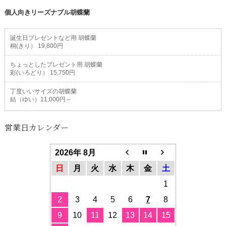
個人向きリーズナブル胡蝶蘭
誕生日プレゼントなど用 胡蝶蘭
桐(きり） 19,800円
ちょっとしたプレゼント用 胡蝶蘭
彩(いろどり） 15,750円
丁度いいサイズの胡蝶蘭
結（ゆい）11,000円～
営業日カレンダー
2026年 8月
日
月
火
水
木
金
土
1
2
3
4
5
6
7
8
9
10
11
12
13
14
15