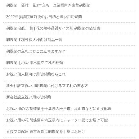
胡蝶蘭 優雅 花3本立ち 企業様向き豪華胡蝶蘭
2022年参議院選前後のお日柄と選挙用胡蝶蘭
胡蝶蘭 値段一覧 | 花の規格品質サイズ別 胡蝶蘭の値段表
胡蝶蘭 1万円 個人様向け商品一覧
胡蝶蘭の立札はどこに立ちますか？
胡蝶蘭 お祝い用木型立て札の種類
お祝い個人様向け用胡蝶蘭ならこれ
新会社設立祝い用胡蝶蘭に付ける立て札の書き方
新会社設立祝い用の胡蝶蘭
お祝い用の花 胡蝶蘭を千葉県の松戸市、流山市などに直接配送
お祝い用の花 胡蝶蘭を埼玉県内にチャーター便でお届け可能
直接プロ配達 東京近郊に胡蝶蘭を丁寧にお届け