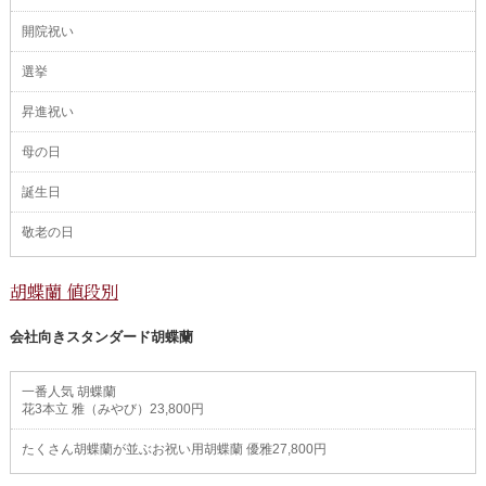
開院祝い
選挙
昇進祝い
母の日
誕生日
敬老の日
胡蝶蘭 値段別
会社向きスタンダード胡蝶蘭
一番人気 胡蝶蘭
花3本立 雅（みやび）23,800円
たくさん胡蝶蘭が並ぶお祝い用胡蝶蘭 優雅27,800円