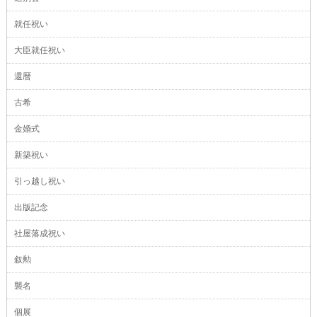
就任祝い
大臣就任祝い
還暦
古希
金婚式
新築祝い
引っ越し祝い
出版記念
社屋落成祝い
叙勲
襲名
個展