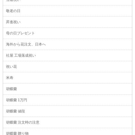
敬老の日
昇進祝い
母の日プレゼント
海外から花注文、日本へ
社屋 工場落成祝い
祝い花
米寿
胡蝶蘭
胡蝶蘭 1万円
胡蝶蘭 値段
胡蝶蘭 注文時の注意
胡蝶蘭 贈り物