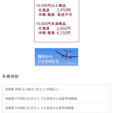
新着情報
胡蝶蘭 秀雅 白大輪花 3本立ち 45輪以上
胡蝶蘭 DX秀雅 花5本立ち 大企業様向き超豪華胡蝶蘭
胡蝶蘭 DX優雅 花5本立ち 大企業様向き豪華胡蝶蘭