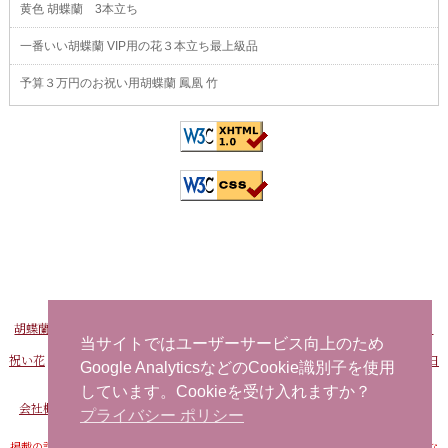
黄色 胡蝶蘭 3本立ち
一番いい胡蝶蘭 VIP用の花３本立ち最上級品
予算３万円のお祝い用胡蝶蘭 鳳凰 竹
胡蝶蘭販売Net
-
おすすめ胡蝶蘭
-
FAXでお申し込み
-
問い合わせ
-
海外から日
本へ花を注文する
当サイトではユーザーサービス向上のため
祝い花
-
開店祝い用の花
-
社長就任祝い 胡蝶蘭
-
事務所移転祝い 胡蝶蘭
-
誕生日
Google AnalyticsなどのCookie識別子を使用
お祝い用の花
当日配達できる花
-
胡蝶蘭
しています。Cookieを受け入れますか？
会社概要
-
プライバシーポリシー
-
特定商取引法に基づく表記
-
サイトマップ
プライバシー ポリシー
掲載の記事・写真・イラストなど、すべてのコンテンツの無断転写・転載・公衆送信な