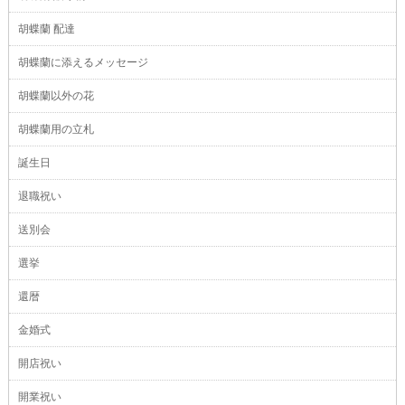
胡蝶蘭 配達
胡蝶蘭に添えるメッセージ
胡蝶蘭以外の花
胡蝶蘭用の立札
誕生日
退職祝い
送別会
選挙
還暦
金婚式
開店祝い
開業祝い