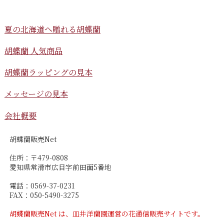
夏の北海道へ贈れる胡蝶蘭
胡蝶蘭 人気商品
胡蝶蘭ラッピングの見本
メッセージの見本
会社概要
胡蝶蘭販売Net
住所：〒479-0808
愛知県常滑市広目字前田面5番地
電話：0569-37-0231
FAX：050-5490-3275
胡蝶蘭販売Net は、皿井洋蘭園運営の花通信販売サイトです。