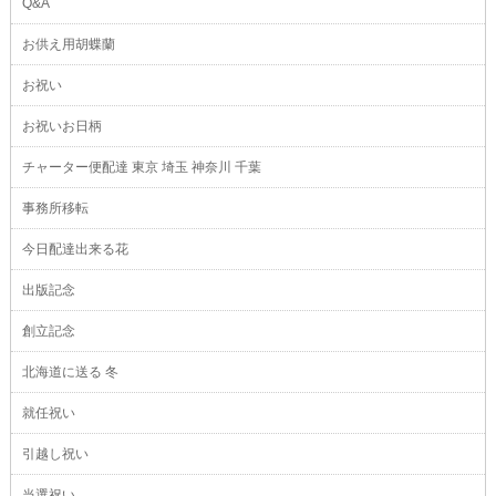
Q&A
お供え用胡蝶蘭
お祝い
お祝いお日柄
チャーター便配達 東京 埼玉 神奈川 千葉
事務所移転
今日配達出来る花
出版記念
創立記念
北海道に送る 冬
就任祝い
引越し祝い
当選祝い