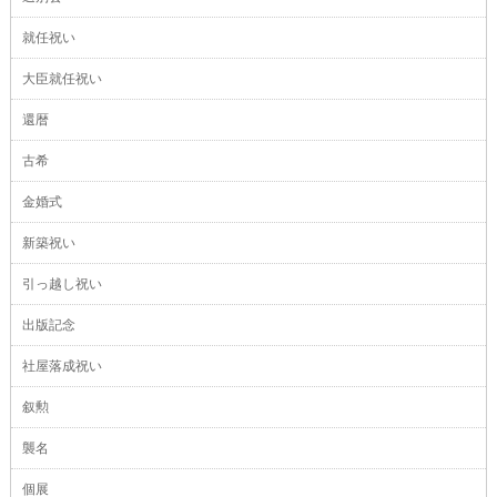
就任祝い
大臣就任祝い
還暦
古希
金婚式
新築祝い
引っ越し祝い
出版記念
社屋落成祝い
叙勲
襲名
個展