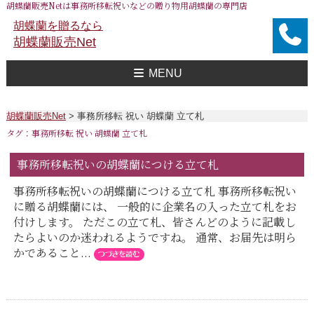
胡蝶蘭販売Netは事務所移転祝いなどの贈り物用胡蝶蘭の専門店
胡蝶蘭を贈るなら
胡蝶蘭販売Net
MENU
胡蝶蘭販売Net Topへ
事務所移転祝い用 胡蝶蘭
おすすめ 胡蝶蘭
大企業様用 胡蝶蘭
FAXで注文
送料
胡蝶蘭値段一覧
問合せ
胡蝶蘭販売Net
>
事務所移転 祝い 胡蝶蘭 立て札
タグ：事務所移転 祝い 胡蝶蘭 立て札
事務所移転祝いの胡蝶蘭につける立て札
事務所移転祝いの胡蝶蘭につける立て札 事務所移転祝い
に贈る胡蝶蘭には、 一般的に企業名の入った立て札をお
付けします。 ただこの立て札、皆さんどのように記載し
たらよいのか迷われるようですね。 通常、お届先は明ら
かであること...