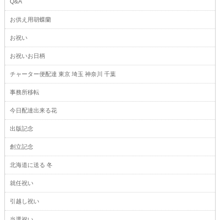
Q&A
お供え用胡蝶蘭
お祝い
お祝いお日柄
チャーター便配達 東京 埼玉 神奈川 千葉
事務所移転
今日配達出来る花
出版記念
創立記念
北海道に送る 冬
就任祝い
引越し祝い
当選祝い