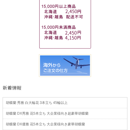
新着情報
胡蝶蘭 秀雅 白大輪花 3本立ち 45輪以上
胡蝶蘭 DX秀雅 花5本立ち 大企業様向き超豪華胡蝶蘭
胡蝶蘭 DX優雅 花5本立ち 大企業様向き豪華胡蝶蘭