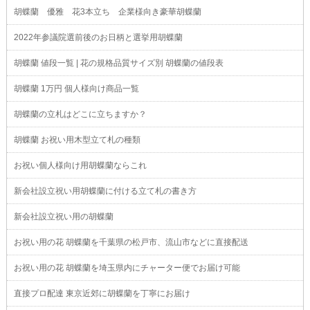
胡蝶蘭 優雅 花3本立ち 企業様向き豪華胡蝶蘭
2022年参議院選前後のお日柄と選挙用胡蝶蘭
胡蝶蘭 値段一覧 | 花の規格品質サイズ別 胡蝶蘭の値段表
胡蝶蘭 1万円 個人様向け商品一覧
胡蝶蘭の立札はどこに立ちますか？
胡蝶蘭 お祝い用木型立て札の種類
お祝い個人様向け用胡蝶蘭ならこれ
新会社設立祝い用胡蝶蘭に付ける立て札の書き方
新会社設立祝い用の胡蝶蘭
お祝い用の花 胡蝶蘭を千葉県の松戸市、流山市などに直接配送
お祝い用の花 胡蝶蘭を埼玉県内にチャーター便でお届け可能
直接プロ配達 東京近郊に胡蝶蘭を丁寧にお届け