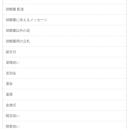
胡蝶蘭 配達
胡蝶蘭に添えるメッセージ
胡蝶蘭以外の花
胡蝶蘭用の立札
誕生日
退職祝い
送別会
選挙
還暦
金婚式
開店祝い
開業祝い