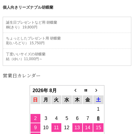
個人向きリーズナブル胡蝶蘭
誕生日プレゼントなど用 胡蝶蘭
桐(きり） 19,800円
ちょっとしたプレゼント用 胡蝶蘭
彩(いろどり） 15,750円
丁度いいサイズの胡蝶蘭
結（ゆい）11,000円～
営業日カレンダー
2026年 8月
日
月
火
水
木
金
土
1
2
3
4
5
6
7
8
9
10
11
12
13
14
15