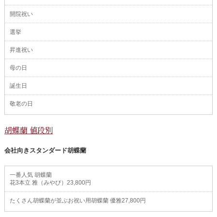
開院祝い
選挙
昇進祝い
母の日
誕生日
敬老の日
胡蝶蘭 値段別
会社向きスタンダード胡蝶蘭
一番人気 胡蝶蘭
花3本立 雅（みやび）23,800円
たくさん胡蝶蘭が並ぶお祝い用胡蝶蘭 優雅27,800円