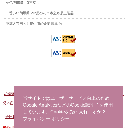
黄色 胡蝶蘭 3本立ち
一番いい胡蝶蘭 VIP用の花３本立ち最上級品
予算３万円のお祝い用胡蝶蘭 鳳凰 竹
胡蝶蘭販売Net
-
おすすめ胡蝶蘭
-
FAXでお申し込み
-
問い合わせ
-
海外から日
本へ花を注文する
当サイトではユーザーサービス向上のため
祝い花
-
開店祝い用の花
-
社長就任祝い 胡蝶蘭
-
事務所移転祝い 胡蝶蘭
-
誕生日
Google AnalyticsなどのCookie識別子を使用
お祝い用の花
当日配達できる花
-
胡蝶蘭
しています。Cookieを受け入れますか？
会社概要
-
プライバシーポリシー
-
特定商取引法に基づく表記
-
サイトマップ
プライバシー ポリシー
掲載の記事・写真・イラストなど、すべてのコンテンツの無断転写・転載・公衆送信な