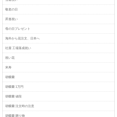
敬老の日
昇進祝い
母の日プレゼント
海外から花注文、日本へ
社屋 工場落成祝い
祝い花
米寿
胡蝶蘭
胡蝶蘭 1万円
胡蝶蘭 値段
胡蝶蘭 注文時の注意
胡蝶蘭 贈り物