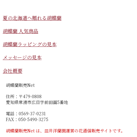
夏の北海道へ贈れる胡蝶蘭
胡蝶蘭 人気商品
胡蝶蘭ラッピングの見本
メッセージの見本
会社概要
胡蝶蘭販売Net
住所：〒479-0808
愛知県常滑市広目字前田面5番地
電話：0569-37-0231
FAX：050-5490-3275
胡蝶蘭販売Net は、皿井洋蘭園運営の花通信販売サイトです。