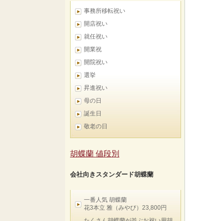
事務所移転祝い
開店祝い
就任祝い
開業祝
開院祝い
選挙
昇進祝い
母の日
誕生日
敬老の日
胡蝶蘭 値段別
会社向きスタンダード胡蝶蘭
一番人気 胡蝶蘭
花3本立 雅（みやび）23,800円
たくさん胡蝶蘭が並ぶお祝い用胡