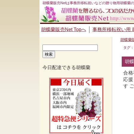
胡蝶蘭販売Netは事務所移転祝いなどの贈り物用胡蝶蘭
胡蝶蘭販売Net Topへ
事務所移転祝い用 
胡蝶蘭販
検
タグ：
索:
胡蝶
今日配達できる胡蝶蘭
合格
応援
す 