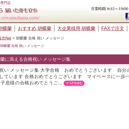
の専門店
胡蝶蘭
おすすめ 胡蝶蘭
大企業様用 胡蝶蘭
FAXで注文
売Net
>
胡蝶蘭 合格 祝い メッセージ
胡蝶蘭 合格 祝い メッセージ
蘭に添える合格祝い メッセージ集
祝い メッセージ集 大学合格 おめでとうございます 自
しています 合格おめでとうございます マイペースに一歩
ご子息様の合格おめでとうご...