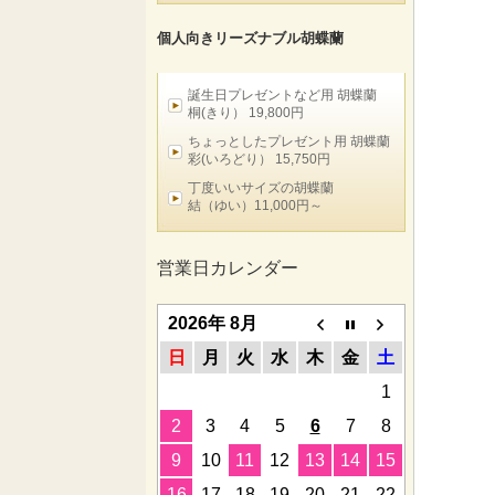
個人向きリーズナブル胡蝶蘭
誕生日プレゼントなど用 胡蝶蘭
桐(きり） 19,800円
ちょっとしたプレゼント用 胡蝶蘭
彩(いろどり） 15,750円
丁度いいサイズの胡蝶蘭
結（ゆい）11,000円～
営業日カレンダー
2026年 8月
日
月
火
水
木
金
土
1
2
3
4
5
6
7
8
9
10
11
12
13
14
15
16
17
18
19
20
21
22