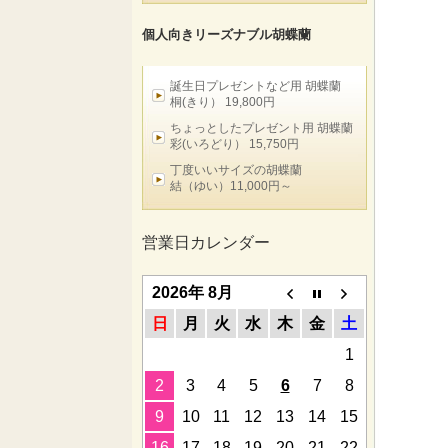
個人向きリーズナブル胡蝶蘭
誕生日プレゼントなど用 胡蝶蘭
桐(きり） 19,800円
ちょっとしたプレゼント用 胡蝶蘭
彩(いろどり） 15,750円
丁度いいサイズの胡蝶蘭
結（ゆい）11,000円～
営業日カレンダー
2026年 8月
日
月
火
水
木
金
土
1
2
3
4
5
6
7
8
9
10
11
12
13
14
15
16
17
18
19
20
21
22