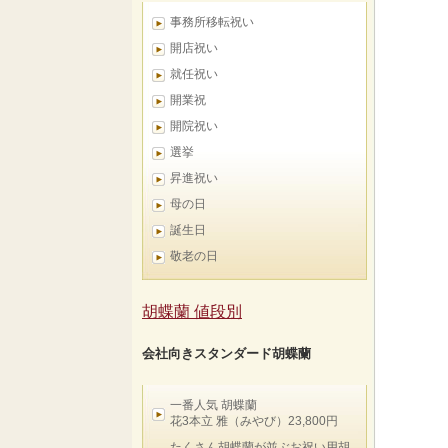
事務所移転祝い
開店祝い
就任祝い
開業祝
開院祝い
選挙
昇進祝い
母の日
誕生日
敬老の日
胡蝶蘭 値段別
会社向きスタンダード胡蝶蘭
一番人気 胡蝶蘭
花3本立 雅（みやび）23,800円
たくさん胡蝶蘭が並ぶお祝い用胡