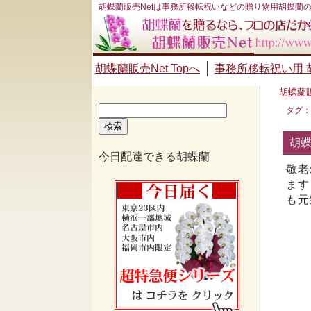
胡蝶蘭販売Netは事務所移転祝いなどの贈り物用胡蝶蘭
胡蝶蘭販売Net Topへ
事務所移転祝い用 
胡蝶蘭販
検
タグ：
索:
胡蝶
今日配達できる胡蝶蘭
敬老
ます
も元