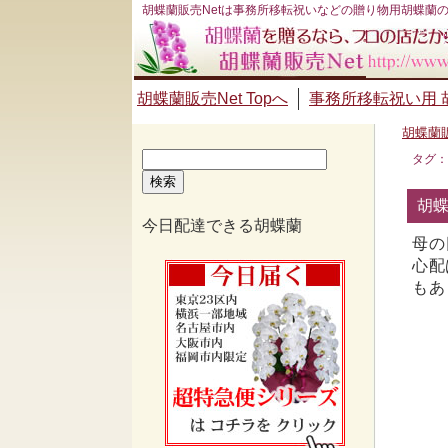
胡蝶蘭販売Netは事務所移転祝いなどの贈り物用胡蝶蘭
胡蝶蘭販売Net Topへ
事務所移転祝い用 
胡蝶蘭販
検
タグ：
索:
胡蝶
今日配達できる胡蝶蘭
母の
心配
もあ