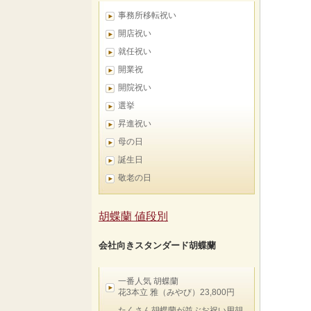
事務所移転祝い
開店祝い
就任祝い
開業祝
開院祝い
選挙
昇進祝い
母の日
誕生日
敬老の日
胡蝶蘭 値段別
会社向きスタンダード胡蝶蘭
一番人気 胡蝶蘭
花3本立 雅（みやび）23,800円
たくさん胡蝶蘭が並ぶお祝い用胡