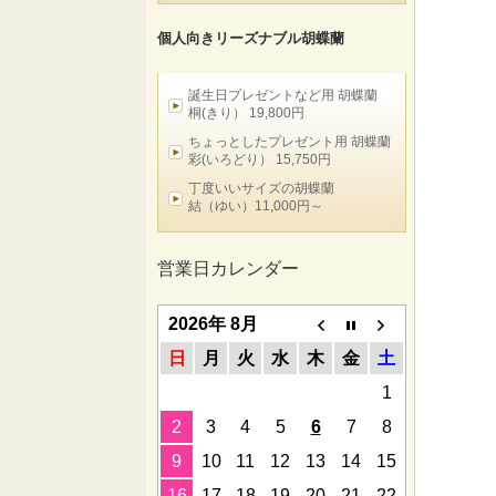
個人向きリーズナブル胡蝶蘭
誕生日プレゼントなど用 胡蝶蘭
桐(きり） 19,800円
ちょっとしたプレゼント用 胡蝶蘭
彩(いろどり） 15,750円
丁度いいサイズの胡蝶蘭
結（ゆい）11,000円～
営業日カレンダー
2026年 8月
日
月
火
水
木
金
土
1
2
3
4
5
6
7
8
9
10
11
12
13
14
15
16
17
18
19
20
21
22