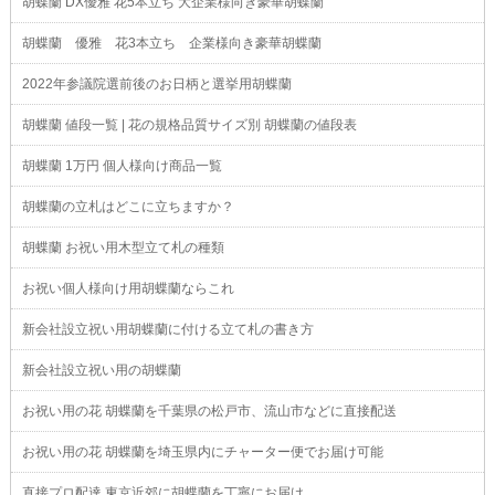
胡蝶蘭 DX優雅 花5本立ち 大企業様向き豪華胡蝶蘭
胡蝶蘭 優雅 花3本立ち 企業様向き豪華胡蝶蘭
2022年参議院選前後のお日柄と選挙用胡蝶蘭
胡蝶蘭 値段一覧 | 花の規格品質サイズ別 胡蝶蘭の値段表
胡蝶蘭 1万円 個人様向け商品一覧
胡蝶蘭の立札はどこに立ちますか？
胡蝶蘭 お祝い用木型立て札の種類
お祝い個人様向け用胡蝶蘭ならこれ
新会社設立祝い用胡蝶蘭に付ける立て札の書き方
新会社設立祝い用の胡蝶蘭
お祝い用の花 胡蝶蘭を千葉県の松戸市、流山市などに直接配送
お祝い用の花 胡蝶蘭を埼玉県内にチャーター便でお届け可能
直接プロ配達 東京近郊に胡蝶蘭を丁寧にお届け