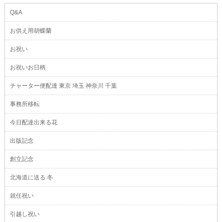
Q&A
お供え用胡蝶蘭
お祝い
お祝いお日柄
チャーター便配達 東京 埼玉 神奈川 千葉
事務所移転
今日配達出来る花
出版記念
創立記念
北海道に送る 冬
就任祝い
引越し祝い