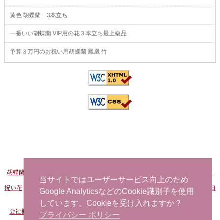
黄色 胡蝶蘭 3本立ち
一番いい胡蝶蘭 VIP用の花３本立ち最上級品
予算３万円のお祝い用胡蝶蘭 鳳凰 竹
胡蝶蘭販売Net
-
おすすめ胡蝶蘭
-
FAXでお申し込み
-
問い合わせ
-
海外から日
本へ花を注文する
当サイトではユーザーサービス向上のため
祝い花
-
開店祝い用の花
-
社長就任祝い 胡蝶蘭
-
事務所移転祝い 胡蝶蘭
-
誕生日
Google AnalyticsなどのCookie識別子を使用
お祝い用の花
当日配達できる花
-
胡蝶蘭
しています。Cookieを受け入れますか？
会社概要
-
プライバシーポリシー
-
特定商取引法に基づく表記
-
サイトマップ
プライバシー ポリシー