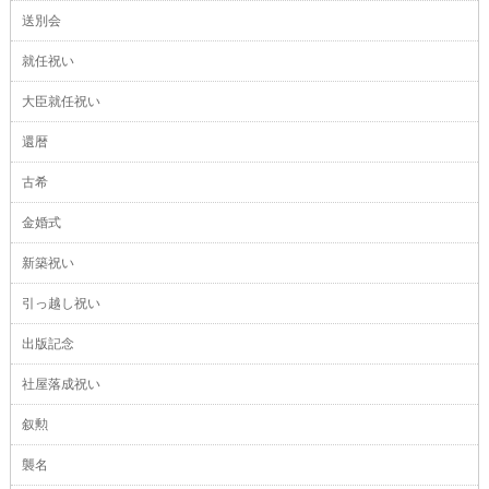
送別会
就任祝い
大臣就任祝い
還暦
古希
金婚式
新築祝い
引っ越し祝い
出版記念
社屋落成祝い
叙勲
襲名