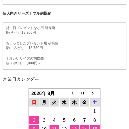
個人向きリーズナブル胡蝶蘭
誕生日プレゼントなど用 胡蝶蘭
桐(きり） 19,800円
ちょっとしたプレゼント用 胡蝶蘭
彩(いろどり） 15,750円
丁度いいサイズの胡蝶蘭
結（ゆい）11,000円～
営業日カレンダー
2026年 8月
日
月
火
水
木
金
土
1
2
3
4
5
6
7
8