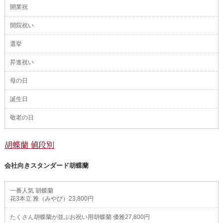
開業祝
開院祝い
選挙
昇進祝い
母の日
誕生日
敬老の日
胡蝶蘭 値段別
会社向きスタンダード胡蝶蘭
一番人気 胡蝶蘭
花3本立 雅（みやび）23,800円
たくさん胡蝶蘭が並ぶお祝い用胡蝶蘭 優雅27,800円