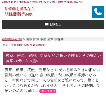
胡蝶蘭販売Netは事務所移転祝いなどの贈り物用胡蝶蘭の専門店
胡蝶蘭を贈るなら
胡蝶蘭販売Net
MENU
胡蝶蘭販売Net Topへ
事務所移転祝い用 胡蝶蘭
おすすめ 胡蝶蘭
大企業様用 胡蝶蘭
FAXで注文
送料
胡蝶蘭値段一覧
問合せ
胡蝶蘭販売Net
>
褒章 勲章 叙勲 受章 胡蝶蘭
タグ：褒章 勲章 叙勲 受章 胡蝶蘭
褒章、勲章、叙勲、受章など お祝いを贈るときの細かい
言葉の使い方の違い
褒章、勲章、叙勲、受章など お祝いを贈るときの細かい
言葉の使い方の違い 春の叙勲・秋の叙勲の季節になる
と、新聞などで親しい人の名前をご覧になって、驚くと
いうこともあるかもしれません。 そして、その時期、御
祝いの品のお届け...