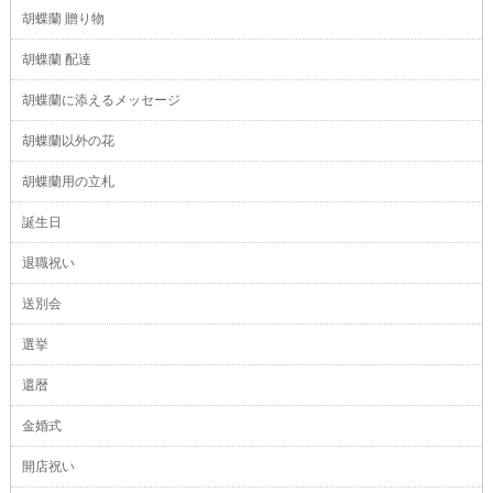
胡蝶蘭 贈り物
胡蝶蘭 配達
胡蝶蘭に添えるメッセージ
胡蝶蘭以外の花
胡蝶蘭用の立札
誕生日
退職祝い
送別会
選挙
還暦
金婚式
開店祝い