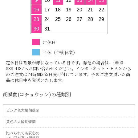
9
10
11
12
13
14
15
16
17
18
19
20
21
22
23
24
25
26
27
28
29
30
31
定休日
半休（午後休業）
定休日は背景が赤になっている日です。緊急の場合は、0800-
888-4187へお問い合わせください。インターネット・ＦＡＸから
のご注文は24時間365日受け付けています。予めご注文頂いた商
品は休日中も発送いたします。
胡蝶蘭(コチョウラン)の種類別
ピンク色大輪胡蝶蘭
黄色の大輪胡蝶蘭
比べられても安心の