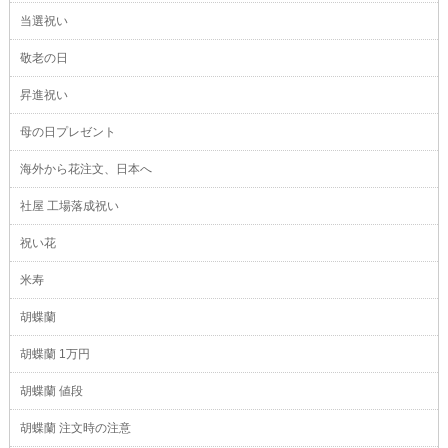
当選祝い
敬老の日
昇進祝い
母の日プレゼント
海外から花注文、日本へ
社屋 工場落成祝い
祝い花
米寿
胡蝶蘭
胡蝶蘭 1万円
胡蝶蘭 値段
胡蝶蘭 注文時の注意