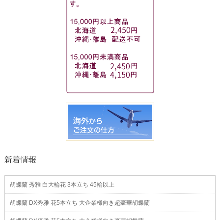
新着情報
胡蝶蘭 秀雅 白大輪花 3本立ち 45輪以上
胡蝶蘭 DX秀雅 花5本立ち 大企業様向き超豪華胡蝶蘭