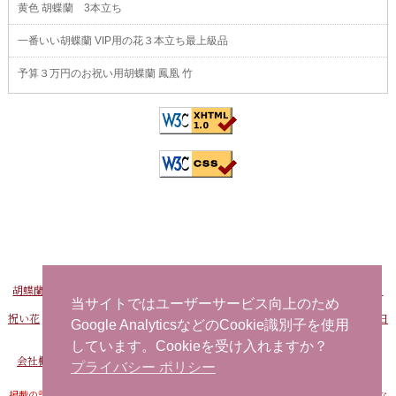
黄色 胡蝶蘭 3本立ち
一番いい胡蝶蘭 VIP用の花３本立ち最上級品
予算３万円のお祝い用胡蝶蘭 鳳凰 竹
胡蝶蘭販売Net
-
おすすめ胡蝶蘭
-
FAXでお申し込み
-
問い合わせ
-
海外から日
本へ花を注文する
当サイトではユーザーサービス向上のため
祝い花
-
開店祝い用の花
-
社長就任祝い 胡蝶蘭
-
事務所移転祝い 胡蝶蘭
-
誕生日
Google AnalyticsなどのCookie識別子を使用
お祝い用の花
当日配達できる花
-
胡蝶蘭
しています。Cookieを受け入れますか？
会社概要
-
プライバシーポリシー
-
特定商取引法に基づく表記
-
サイトマップ
プライバシー ポリシー
掲載の記事・写真・イラストなど、すべてのコンテンツの無断転写・転載・公衆送信な