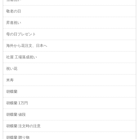
敬老の日
昇進祝い
母の日プレゼント
海外から花注文、日本へ
社屋 工場落成祝い
祝い花
米寿
胡蝶蘭
胡蝶蘭 1万円
胡蝶蘭 値段
胡蝶蘭 注文時の注意
胡蝶蘭 贈り物