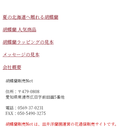
夏の北海道へ贈れる胡蝶蘭
胡蝶蘭 人気商品
胡蝶蘭ラッピングの見本
メッセージの見本
会社概要
胡蝶蘭販売Net
住所：〒479-0808
愛知県常滑市広目字前田面5番地
電話：0569-37-0231
FAX：050-5490-3275
胡蝶蘭販売Net は、皿井洋蘭園運営の花通信販売サイトです。