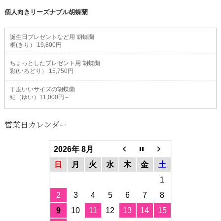
個人向きリーズナブル胡蝶蘭
誕生日プレゼントなど用 胡蝶蘭
桐(きり） 19,800円
ちょっとしたプレゼント用 胡蝶蘭
彩(いろどり） 15,750円
丁度いいサイズの胡蝶蘭
結（ゆい）11,000円～
営業日カレンダー
2026年 8月
日
月
火
水
木
金
土
1
2
3
4
5
6
7
8
9
10
11
12
13
14
15