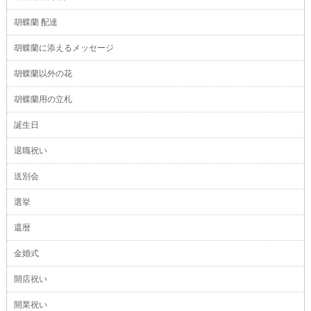
胡蝶蘭 配達
胡蝶蘭に添えるメッセージ
胡蝶蘭以外の花
胡蝶蘭用の立札
誕生日
退職祝い
送別会
選挙
還暦
金婚式
開店祝い
開業祝い