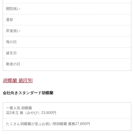
開院祝い
選挙
昇進祝い
母の日
誕生日
敬老の日
胡蝶蘭 値段別
会社向きスタンダード胡蝶蘭
一番人気 胡蝶蘭
花3本立 雅（みやび）23,800円
たくさん胡蝶蘭が並ぶお祝い用胡蝶蘭 優雅27,800円