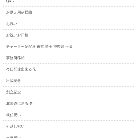
Q&A
お供え用胡蝶蘭
お祝い
お祝いお日柄
チャーター便配達 東京 埼玉 神奈川 千葉
事務所移転
今日配達出来る花
出版記念
創立記念
北海道に送る 冬
就任祝い
引越し祝い
当選祝い