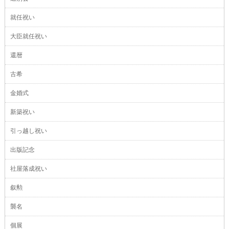
就任祝い
大臣就任祝い
還暦
古希
金婚式
新築祝い
引っ越し祝い
出版記念
社屋落成祝い
叙勲
襲名
個展