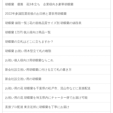
胡蝶蘭 優雅 花3本立ち 企業様向き豪華胡蝶蘭
2022年参議院選前後のお日柄と選挙用胡蝶蘭
胡蝶蘭 値段一覧 | 花の規格品質サイズ別 胡蝶蘭の値段表
胡蝶蘭 1万円 個人様向け商品一覧
胡蝶蘭の立札はどこに立ちますか？
胡蝶蘭 お祝い用木型立て札の種類
お祝い個人様向け用胡蝶蘭ならこれ
新会社設立祝い用胡蝶蘭に付ける立て札の書き方
新会社設立祝い用の胡蝶蘭
お祝い用の花 胡蝶蘭を千葉県の松戸市、流山市などに直接配送
お祝い用の花 胡蝶蘭を埼玉県内にチャーター便でお届け可能
直接プロ配達 東京近郊に胡蝶蘭を丁寧にお届け