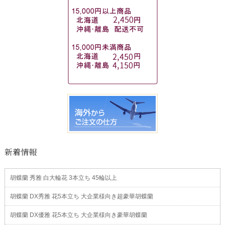
新着情報
胡蝶蘭 秀雅 白大輪花 3本立ち 45輪以上
胡蝶蘭 DX秀雅 花5本立ち 大企業様向き超豪華胡蝶蘭
胡蝶蘭 DX優雅 花5本立ち 大企業様向き豪華胡蝶蘭