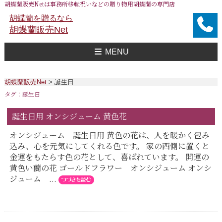
胡蝶蘭販売Netは事務所移転祝いなどの贈り物用胡蝶蘭の専門店
胡蝶蘭を贈るなら
胡蝶蘭販売Net
MENU
胡蝶蘭販売Net Topへ
事務所移転祝い用 胡蝶蘭
おすすめ 胡蝶蘭
大企業様用 胡蝶蘭
FAXで注文
送料
胡蝶蘭値段一覧
問合せ
胡蝶蘭販売Net
>
誕生日
タグ：誕生日
誕生日用 オンシジューム 黄色花
オンシジューム 誕生日用 黄色の花は、人を暖かく包み
込み、心を元気にしてくれる色です。 家の西側に置くと
金運をもたらす色の花として、喜ばれています。 開運の
黄色い蘭の花 ゴールドフラワー オンシジューム オンシ
ジューム ...