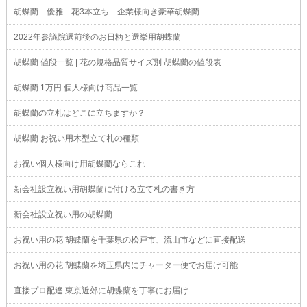
胡蝶蘭 優雅 花3本立ち 企業様向き豪華胡蝶蘭
2022年参議院選前後のお日柄と選挙用胡蝶蘭
胡蝶蘭 値段一覧 | 花の規格品質サイズ別 胡蝶蘭の値段表
胡蝶蘭 1万円 個人様向け商品一覧
胡蝶蘭の立札はどこに立ちますか？
胡蝶蘭 お祝い用木型立て札の種類
お祝い個人様向け用胡蝶蘭ならこれ
新会社設立祝い用胡蝶蘭に付ける立て札の書き方
新会社設立祝い用の胡蝶蘭
お祝い用の花 胡蝶蘭を千葉県の松戸市、流山市などに直接配送
お祝い用の花 胡蝶蘭を埼玉県内にチャーター便でお届け可能
直接プロ配達 東京近郊に胡蝶蘭を丁寧にお届け