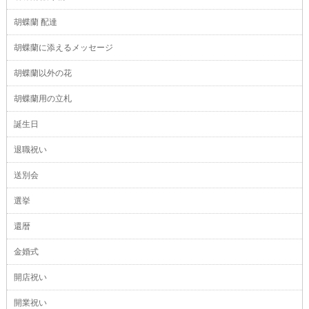
胡蝶蘭 配達
胡蝶蘭に添えるメッセージ
胡蝶蘭以外の花
胡蝶蘭用の立札
誕生日
退職祝い
送別会
選挙
還暦
金婚式
開店祝い
開業祝い