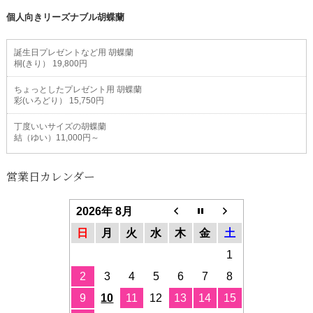
個人向きリーズナブル胡蝶蘭
誕生日プレゼントなど用 胡蝶蘭
桐(きり） 19,800円
ちょっとしたプレゼント用 胡蝶蘭
彩(いろどり） 15,750円
丁度いいサイズの胡蝶蘭
結（ゆい）11,000円～
営業日カレンダー
2026年 8月
日
月
火
水
木
金
土
1
2
3
4
5
6
7
8
9
10
11
12
13
14
15