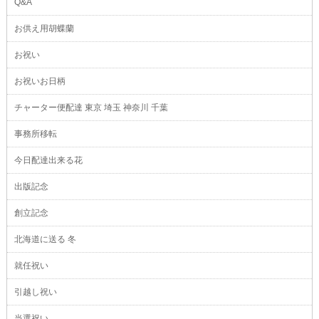
Q&A
お供え用胡蝶蘭
お祝い
お祝いお日柄
チャーター便配達 東京 埼玉 神奈川 千葉
事務所移転
今日配達出来る花
出版記念
創立記念
北海道に送る 冬
就任祝い
引越し祝い
当選祝い