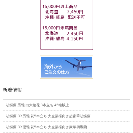
新着情報
胡蝶蘭 秀雅 白大輪花 3本立ち 45輪以上
胡蝶蘭 DX秀雅 花5本立ち 大企業様向き超豪華胡蝶蘭
胡蝶蘭 DX優雅 花5本立ち 大企業様向き豪華胡蝶蘭