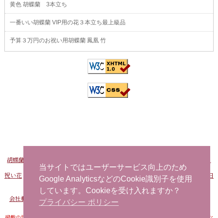
黄色 胡蝶蘭 3本立ち
一番いい胡蝶蘭 VIP用の花３本立ち最上級品
予算３万円のお祝い用胡蝶蘭 鳳凰 竹
胡蝶蘭販売Net
-
おすすめ胡蝶蘭
-
FAXでお申し込み
-
問い合わせ
-
海外から日
本へ花を注文する
当サイトではユーザーサービス向上のため
祝い花
-
開店祝い用の花
-
社長就任祝い 胡蝶蘭
-
事務所移転祝い 胡蝶蘭
-
誕生日
Google AnalyticsなどのCookie識別子を使用
お祝い用の花
当日配達できる花
-
胡蝶蘭
しています。Cookieを受け入れますか？
会社概要
-
プライバシーポリシー
-
特定商取引法に基づく表記
-
サイトマップ
プライバシー ポリシー
掲載の記事・写真・イラストなど、すべてのコンテンツの無断転写・転載・公衆送信な