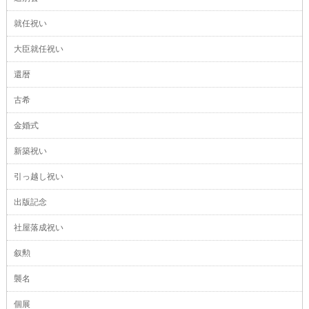
就任祝い
大臣就任祝い
還暦
古希
金婚式
新築祝い
引っ越し祝い
出版記念
社屋落成祝い
叙勲
襲名
個展