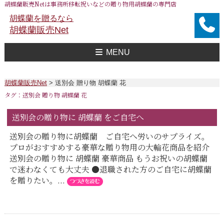
胡蝶蘭販売Netは事務所移転祝いなどの贈り物用胡蝶蘭の専門店
胡蝶蘭を贈るなら
胡蝶蘭販売Net
MENU
胡蝶蘭販売Net Topへ
事務所移転祝い用 胡蝶蘭
おすすめ 胡蝶蘭
大企業様用 胡蝶蘭
FAXで注文
送料
胡蝶蘭値段一覧
問合せ
胡蝶蘭販売Net
>
送別会 贈り物 胡蝶蘭 花
タグ：送別会 贈り物 胡蝶蘭 花
送別会の贈り物に 胡蝶蘭 をご自宅へ
送別会の贈り物に胡蝶蘭 ご自宅へ労いのサプライズ。
プロがおすすめする豪華な贈り物用の大輪花商品を紹介
送別会の贈り物に 胡蝶蘭 豪華商品 もうお祝いの胡蝶蘭
で迷わなくても大丈夫 ●退職された方のご自宅に胡蝶蘭
を贈りたい。...