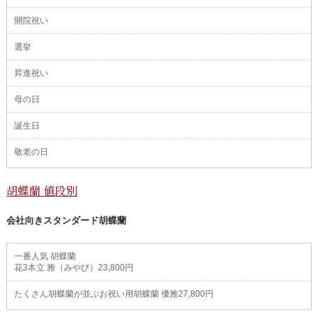
開院祝い
選挙
昇進祝い
母の日
誕生日
敬老の日
胡蝶蘭 値段別
会社向きスタンダード胡蝶蘭
一番人気 胡蝶蘭
花3本立 雅（みやび）23,800円
たくさん胡蝶蘭が並ぶお祝い用胡蝶蘭 優雅27,800円