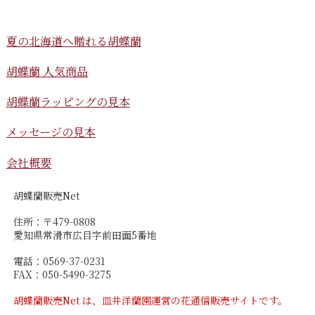
夏の北海道へ贈れる胡蝶蘭
胡蝶蘭 人気商品
胡蝶蘭ラッピングの見本
メッセージの見本
会社概要
胡蝶蘭販売Net
住所：〒479-0808
愛知県常滑市広目字前田面5番地
電話：0569-37-0231
FAX：050-5490-3275
胡蝶蘭販売Net は、皿井洋蘭園運営の花通信販売サイトです。