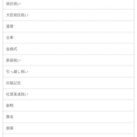
就任祝い
大臣就任祝い
還暦
古希
金婚式
新築祝い
引っ越し祝い
出版記念
社屋落成祝い
叙勲
襲名
個展