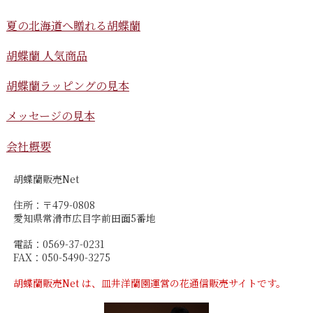
夏の北海道へ贈れる胡蝶蘭
胡蝶蘭 人気商品
胡蝶蘭ラッピングの見本
メッセージの見本
会社概要
胡蝶蘭販売Net
住所：〒479-0808
愛知県常滑市広目字前田面5番地
電話：0569-37-0231
FAX：050-5490-3275
胡蝶蘭販売Net は、皿井洋蘭園運営の花通信販売サイトです。