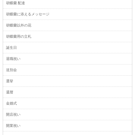
胡蝶蘭 配達
胡蝶蘭に添えるメッセージ
胡蝶蘭以外の花
胡蝶蘭用の立札
誕生日
退職祝い
送別会
選挙
還暦
金婚式
開店祝い
開業祝い