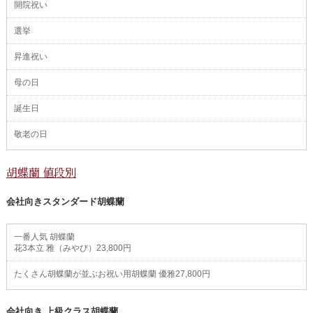
開院祝い
選挙
昇進祝い
母の日
誕生日
敬老の日
胡蝶蘭 値段別
会社向きスタンダード胡蝶蘭
一番人気 胡蝶蘭
花3本立 雅（みやび）23,800円
たくさん胡蝶蘭が並ぶお祝い用胡蝶蘭 優雅27,800円
会社向き 上級クラス胡蝶蘭