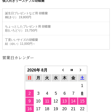
個人向きリーズナブル胡蝶蘭
誕生日プレゼントなど用 胡蝶蘭
桐(きり） 19,800円
ちょっとしたプレゼント用 胡蝶蘭
彩(いろどり） 15,750円
丁度いいサイズの胡蝶蘭
結（ゆい）11,000円～
営業日カレンダー
2026年 8月
日
月
火
水
木
金
土
1
2
3
4
5
6
7
8
9
10
11
12
13
14
15
16
17
18
19
20
21
22