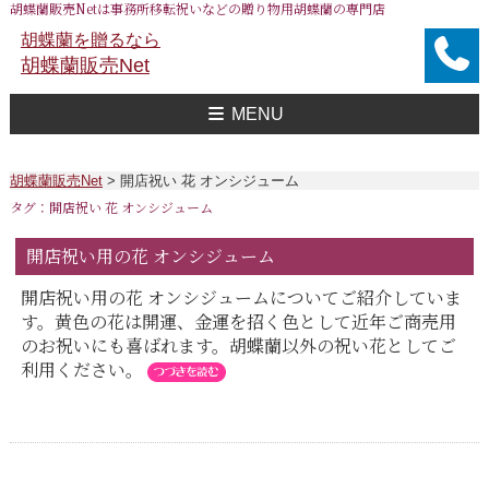
胡蝶蘭販売Netは事務所移転祝いなどの贈り物用胡蝶蘭の専門店
胡蝶蘭を贈るなら
胡蝶蘭販売Net
MENU
胡蝶蘭販売Net Topへ
事務所移転祝い用 胡蝶蘭
おすすめ 胡蝶蘭
大企業様用 胡蝶蘭
FAXで注文
送料
胡蝶蘭値段一覧
問合せ
胡蝶蘭販売Net
>
開店祝い 花 オンシジューム
タグ：開店祝い 花 オンシジューム
開店祝い用の花 オンシジューム
開店祝い用の花 オンシジュームについてご紹介していま
す。黄色の花は開運、金運を招く色として近年ご商売用
のお祝いにも喜ばれます。胡蝶蘭以外の祝い花としてご
利用ください。