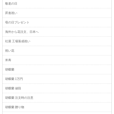
敬老の日
昇進祝い
母の日プレゼント
海外から花注文、日本へ
社屋 工場落成祝い
祝い花
米寿
胡蝶蘭
胡蝶蘭 1万円
胡蝶蘭 値段
胡蝶蘭 注文時の注意
胡蝶蘭 贈り物