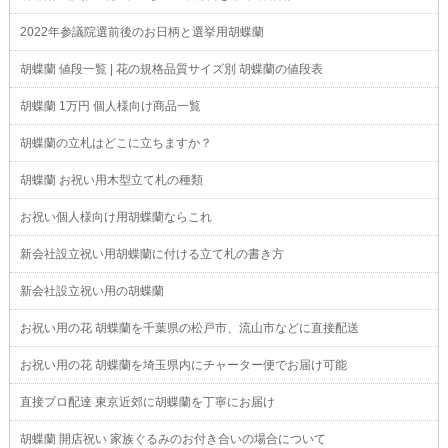
2022年参議院選前後のお日柄と選挙用胡蝶蘭
胡蝶蘭 値段一覧 | 花の規格品質サイズ別 胡蝶蘭の値段表
胡蝶蘭 1万円 個人様向け商品一覧
胡蝶蘭の立札はどこに立ちますか？
胡蝶蘭 お祝い用木型立て札の種類
お祝い個人様向け用胡蝶蘭ならこれ
新会社設立祝い用胡蝶蘭に付ける立て札の書き方
新会社設立祝い用の胡蝶蘭
お祝い用の花 胡蝶蘭を千葉県の松戸市、流山市などに直接配送
お祝い用の花 胡蝶蘭を埼玉県内にチャーター便でお届け可能
直接プロ配達 東京近郊に胡蝶蘭を丁寧にお届け
胡蝶蘭 開店祝い 家族ぐるみのお付き合いの場合について