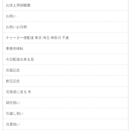
お供え用胡蝶蘭
お祝い
お祝いお日柄
チャーター便配達 東京 埼玉 神奈川 千葉
事務所移転
今日配達出来る花
出版記念
創立記念
北海道に送る 冬
就任祝い
引越し祝い
当選祝い