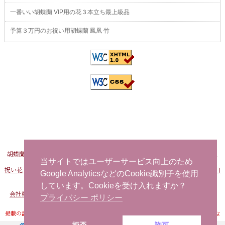
一番いい胡蝶蘭 VIP用の花３本立ち最上級品
予算３万円のお祝い用胡蝶蘭 鳳凰 竹
胡蝶蘭販売Net
-
おすすめ胡蝶蘭
-
FAXでお申し込み
-
問い合わせ
-
海外から日
本へ花を注文する
当サイトではユーザーサービス向上のため
祝い花
-
開店祝い用の花
-
社長就任祝い 胡蝶蘭
-
事務所移転祝い 胡蝶蘭
-
誕生日
Google AnalyticsなどのCookie識別子を使用
お祝い用の花
当日配達できる花
-
胡蝶蘭
しています。Cookieを受け入れますか？
会社概要
-
プライバシーポリシー
-
特定商取引法に基づく表記
-
サイトマップ
プライバシー ポリシー
掲載の記事・写真・イラストなど、すべてのコンテンツの無断転写・転載・公衆送信な
どを禁じます。