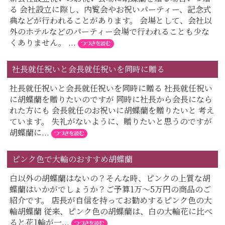
る 会社設立に際し、内覧会やお祝いパーティー、記念式
典などが行われることがあります。 会場として、会社以
外のホテルなどのパーティー会場で行われることも少な
くありません。 ...
社長就任祝いと会長就任祝いを同時に贈る
社長就任祝いと会長就任祝いを同時に贈る 社長就任祝い
に胡蝶蘭を贈りたいのですが 同時に社長から会長になら
れた方にも 会長就任のお祝いに胡蝶蘭を贈りたいと 考え
ています。 失礼がないように、贈りたいと思うのですが
胡蝶蘭に...
ピンク色で大輪のおすすめ胡蝶蘭
白以外の胡蝶蘭はないの？そんな時、ピンクの上質な胡
蝶蘭はいかがでしょうか？ご予算1万～5万円の商品のご
紹介です。 店長が自信を持ってお勧めするピンク色の大
輪胡蝶蘭 従来、ピンク色の胡蝶蘭は、白の大輪花に比べ
ると花1輪が一...